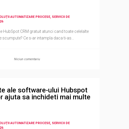
SOLUȚII AUTOMATIZARE PROCESE, SERVICII DE
26
te HubSpot CRM gratuit atunci cand toate celelalte
e scumpute? Ce s-ar intampla daca ti-as...
Niciun comentariu
te ale software-ului Hubspot
 ajuta sa inchideti mai multe
SOLUȚII AUTOMATIZARE PROCESE, SERVICII DE
26