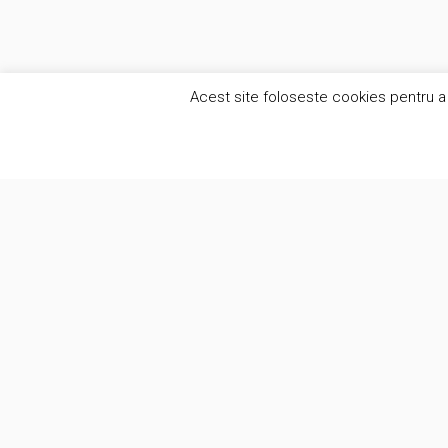
Acest site foloseste cookies pentru a 
Alte se
Suntem o companie creativa care pune
Anal
oamenii in centrul a ceea ce facem.
Anal
Lucram cu clientii intr-o atmosfera de
onestitate si eliminam prejudecatile
Soft
legate de automatizare procese de lucru.
Curs