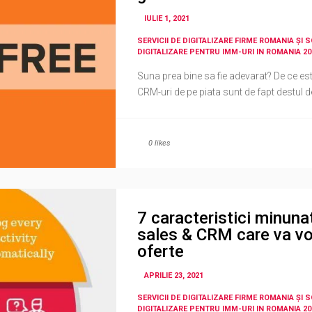
IULIE 1, 2021
SERVICII DE DIGITALIZARE FIRME ROMANIA ȘI 
DIGITALIZARE PENTRU IMM-URI IN ROMANIA 20
Suna prea bine sa fie adevarat? De ce es
CRM-uri de pe piata sunt de fapt destul d
0
likes
7 caracteristici minuna
sales & CRM care va vor
oferte
APRILIE 23, 2021
SERVICII DE DIGITALIZARE FIRME ROMANIA ȘI 
DIGITALIZARE PENTRU IMM-URI IN ROMANIA 20