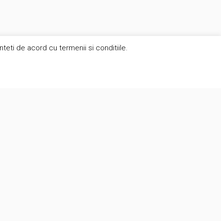
eti de acord cu termenii si conditiile.
Contact
suport@brunomag.ro
Str. Secuilor 5, sector 4, Bucuresti,
041511