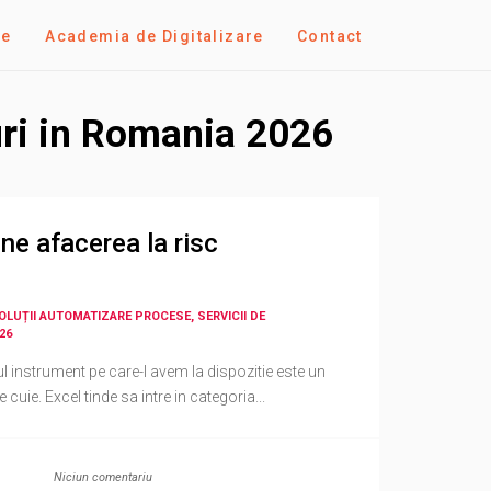
se
Academia de Digitalizare
Contact
uri in Romania 2026
une afacerea la risc
SOLUȚII AUTOMATIZARE PROCESE, SERVICII DE
26
l instrument pe care-l avem la dispozitie este un
cuie. Excel tinde sa intre in categoria...
Niciun comentariu