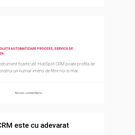
M
SOLUȚII AUTOMATIZARE PROCESE, SERVICII DE
26
nstrument foarte util. HubSpot CRM poate profita de
nstrui un numar imens de filtre noi si mai...
Niciun comentariu
CRM este cu adevarat