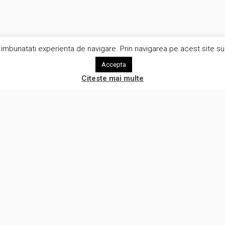
imbunatati experienta de navigare. Prin navigarea pe acest site sunt
Accepta
Citeste mai multe
rvicii
Utile
iza procese de afaceri
Rezerva o intalnire
iza tehnica in e-commerce
Aboneaza-te la newsletter!
ware development
eBook gratuit
uri pentru recruiteri IT
Cariere