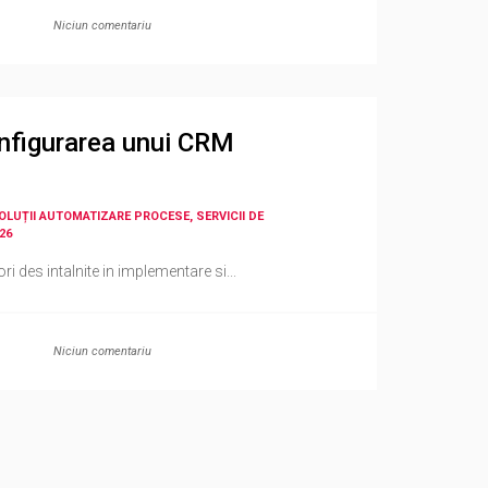
Niciun comentariu
configurarea unui CRM
SOLUȚII AUTOMATIZARE PROCESE, SERVICII DE
26
i des intalnite in implementare si...
Niciun comentariu