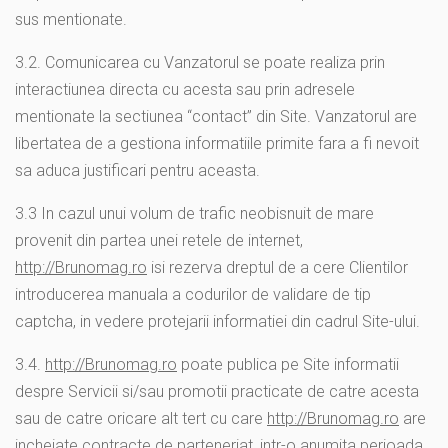
sus mentionate.
3.2. Comunicarea cu Vanzatorul se poate realiza prin
interactiunea directa cu acesta sau prin adresele
mentionate la sectiunea “contact” din Site. Vanzatorul are
libertatea de a gestiona informatiile primite fara a fi nevoit
sa aduca justificari pentru aceasta.
3.3 In cazul unui volum de trafic neobisnuit de mare
provenit din partea unei retele de internet,
http://Brunomag.ro
isi rezerva dreptul de a cere Clientilor
introducerea manuala a codurilor de validare de tip
captcha, in vedere protejarii informatiei din cadrul Site-ului.
3.4.
http://Brunomag.ro
poate publica pe Site informatii
despre Servicii si/sau promotii practicate de catre acesta
sau de catre oricare alt tert cu care
http://Brunomag.ro
are
incheiate contracte de parteneriat, intr-o anumita perioada