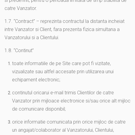
si predefinit, pentru o perioada limitata de timp stabilita de
catre Vanzator.
1.7. “Contract” – reprezinta contractul la distanta incheiat
intre Vanzator si Client, fara prezenta fizica simultana a
Vanzatorului si a Clientului.
1.8. “Continut”
toate informatiile de pe Site care pot fi vizitate,
vizualizate sau altfel accesate prin utilizarea unui
echipament electronic;
continutul oricarui e-mail trimis Clientilor de catre
Vanzator prin mijloace electronice si/sau orice alt mijloc
de comunicare disponibil;
orice informatie comunicata prin orice mijloc de catre
un angajat/colaborator al Vanzatorului, Clientului,