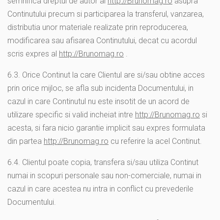
semnifica dreptul de autor al
http://Brunomag.ro
asupra
Continutului precum si participarea la transferul, vanzarea,
distributia unor materiale realizate prin reproducerea,
modificarea sau afisarea Continutului, decat cu acordul
scris expres al
http://Brunomag.ro
.
6.3. Orice Continut la care Clientul are si/sau obtine acces
prin orice mijloc, se afla sub incidenta Documentului, in
cazul in care Continutul nu este insotit de un acord de
utilizare specific si valid incheiat intre
http://Brunomag.ro
si
acesta, si fara nicio garantie implicit sau expres formulata
din partea
http://Brunomag.ro
cu referire la acel Continut.
6.4. Clientul poate copia, transfera si/sau utiliza Continut
numai in scopuri personale sau non-comerciale, numai in
cazul in care acestea nu intra in conflict cu prevederile
Documentului.