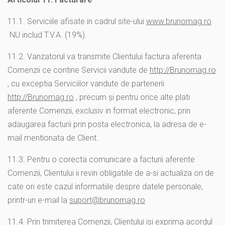
11.1.
Serviciile afisate in cadrul site-ului
www.brunomag.ro
NU includ T.V.A. (19%
).
11.2. Vanzatorul va transmite Clientului factura aferenta
Comenzii ce contine Servicii vandute de
http://Brunomag.ro
, cu exceptia Serviciilor vandute de partenerii
http://Brunomag.ro
, precum şi pentru orice alte plati
aferente Comenzii, exclusiv in format electronic, prin
adaugarea facturii prin posta electronica, la adresa de e-
mail mentionata de Client.
11.3. Pentru o corecta comunicare a facturii aferente
Comenzii, Clientului ii revin obligatiile de a-si actualiza ori de
cate ori este cazul informatiile despre datele personale,
printr-un e-mail la
suport@brunomag.ro
11.4. Prin trimiterea Comenzii, Clientului isi exprima acordul