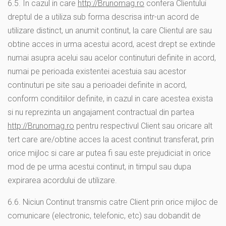
6.5. In cazul in care
http://Brunomag.ro
confera Clientului
dreptul de a utiliza sub forma descrisa intr-un acord de
utilizare distinct, un anumit continut, la care Clientul are sau
obtine acces in urma acestui acord, acest drept se extinde
numai asupra acelui sau acelor continuturi definite in acord,
numai pe perioada existentei acestuia sau acestor
continuturi pe site sau a perioadei definite in acord,
conform conditiilor definite, in cazul in care acestea exista
si nu reprezinta un angajament contractual din partea
http://Brunomag.ro
pentru respectivul Client sau oricare alt
tert care are/obtine acces la acest continut transferat, prin
orice mijloc si care ar putea fi sau este prejudiciat in orice
mod de pe urma acestui continut, in timpul sau dupa
expirarea acordului de utilizare.
6.6. Niciun Continut transmis catre Client prin orice mijloc de
comunicare (electronic, telefonic, etc) sau dobandit de