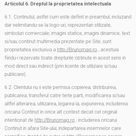
Articolul 6. Dreptul la proprietatea intelectuala
6.1. Continutul, astfel cum este definit in preambul, incluzand
dar nelimitandu-se la logo-uri, reprezentari stilizate,
simboluri comerciale, imagini statice, imagini dinamice, text
si/sau continut multimedia prezentate pe Site, sunt
proprietatea exclusiva a
http://Brunomag.ro
, acestuia
fiindu-i rezervate toate drepturile obtinute in acest sens in
mod direct sau indirect (prin licente de utilizare si/sau
publicare).
6.2. Clientului nu ii este permisa copierea, distribuirea,
publicarea, transferul catre terte parti, modificarea si/sau
altfel alterarea, utilizarea, legarea la, expunerea, includerea
oricarui Continut in orice alt context decat cel original
intentionat de
http://Brunomag.ro
, includerea oricarui
Continut in afara Site-ului, indepartarea insemnelor care