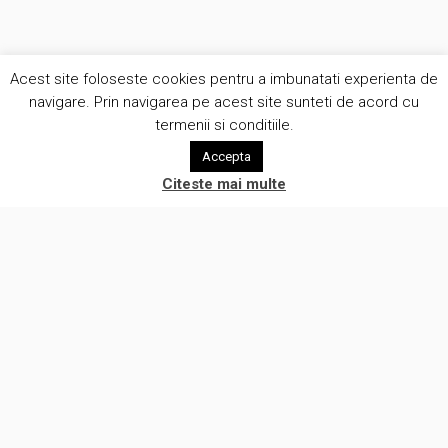
Acest site foloseste cookies pentru a imbunatati experienta de
navigare. Prin navigarea pe acest site sunteti de acord cu
termenii si conditiile.
Accepta
Citeste mai multe
Suntem o companie creativa care pune oamenii in centrul a ceea
ce facem. Lucram cu clientii intr-o atmosfera de onestitate si
eliminam prejudecatile legate de automatizare procese de lucru.
(c) Brunomag Concept SRL 2012-2026