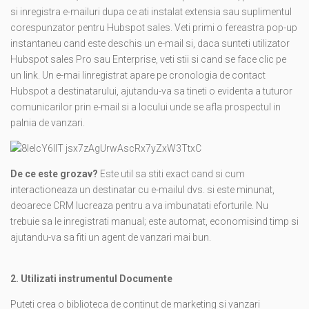
si inregistra e-mailuri dupa ce ati instalat extensia sau suplimentul
corespunzator pentru Hubspot sales. Veti primi o fereastra pop-up
instantaneu cand este deschis un e-mail si, daca sunteti utilizator
Hubspot sales Pro sau Enterprise, veti stii si cand se face clic pe
un link. Un e-mai linregistrat apare pe cronologia de contact
Hubspot a destinatarului, ajutandu-va sa tineti o evidenta a tuturor
comunicarilor prin e-mail si a locului unde se afla prospectul in
palnia de vanzari.
De ce este grozav?
Este util sa stiti exact cand si cum
interactioneaza un destinatar cu e-mailul dvs. si este minunat,
deoarece CRM lucreaza pentru a va imbunatati eforturile. Nu
trebuie sa le inregistrati manual; este automat, economisind timp si
ajutandu-va sa fiti un agent de vanzari mai bun.
2. Utilizati instrumentul Documente
Puteti crea o biblioteca de continut de marketing si vanzari