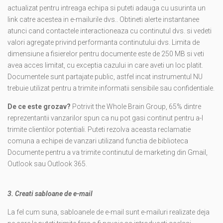
actualizat pentru intreaga echipa si puteti adauga cu usurinta un
link catre acestea in e-mailurile dvs.. Obtineti alerte instantanee
atunci cand contactele interactioneaza cu continutul dvs. si vedeti
valori agregate privind performanta continutului dvs. Limita de
dimensiune a fisierelor pentru documente este de 250 MB si veti
avea acces limitat, cu exceptia cazului in care aveti un loc platit.
Documentele sunt partajate public, astfel incat instrumentul NU
trebuie utilizat pentru a trimite informatii sensibile sau confidentiale.
De ce este grozav?
Potrivit the Whole Brain Group, 65% dintre
reprezentantii vanzarilor spun ca nu pot gasi continut pentru a-l
trimite clientilor potentiali. Puteti rezolva aceasta reclamatie
comuna a echipei de vanzari utilizand functia de biblioteca
Documente pentru a va trimite continutul de marketing din Gmail,
Outlook sau Outlook 365.
3. Creati sabloane de e-mail
La fel cum suna, sabloanele de e-mail sunt e-mailuri realizate deja