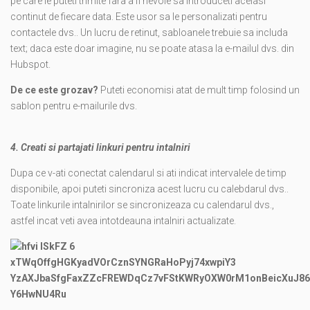
pe care le puteti trimite fara a fi nevoie sa introduceti acelasi
continut de fiecare data. Este usor sa le personalizati pentru
contactele dvs.. Un lucru de retinut, sabloanele trebuie sa includa
text; daca este doar imagine, nu se poate atasa la e-mailul dvs. din
Hubspot.
De ce este grozav?
Puteti economisi atat de mult timp folosind un
sablon pentru e-mailurile dvs.
4. Creati si partajati linkuri pentru intalniri
Dupa ce v-ati conectat calendarul si ati indicat intervalele de timp
disponibile, apoi puteti sincroniza acest lucru cu calebdarul dvs..
Toate linkurile intalnirilor se sincronizeaza cu calendarul dvs.,
astfel incat veti avea intotdeauna intalniri actualizate.