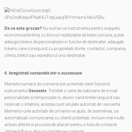
De ce este grozav?
Nu numai ca instrumentul pentru snippets
economiseste timp cu blocuri reutilizabile de texte comune, puteti
adauga tokens de personalizare in functie de destinatar. adaugati
tokens care corespund cu proprietatii dorite: contactul, compania,
oferta, biletul sau expeditorul unui destinatar.
6. Inregistrati contactele intr-o succesiune
Mareste numarul de conversii per potential client folosind
instrumentul
Secvente
. Trimiteti o serie de sabloane de e-mail
personalizate si temporizate si, atunci cand tintele raspund sau
rezervati o intalnire, acestea sunt anulate automat din secventa.
Memento-urile activitatii de urmarire va ajuta, de asemenea, sa
automatizati comunicarea cu clientii potentiali, inclusiv mai multe
actiuni diferite si procese de afaceri pentru o lista de contacte
utilizand fluxuri de lucru bazate pe contacte.