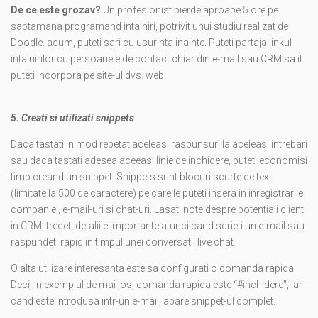
De ce este grozav?
Un profesionist pierde aproape 5 ore pe
saptamana programand intalniri, potrivit unui studiu realizat de
Doodle. acum, puteti sari cu usurinta inainte. Puteti partaja linkul
intalnirilor cu persoanele de contact chiar din e-mail sau CRM sa il
puteti incorpora pe site-ul dvs. web.
5. Creati si utilizati snippets
Daca tastati in mod repetat aceleasi raspunsuri la aceleasi intrebari
sau daca tastati adesea aceeasi linie de inchidere, puteti economisi
timp creand un snippet. Snippets sunt blocuri scurte de text
(limitate la 500 de caractere) pe care le puteti insera in inregistrarile
companiei, e-mail-uri si chat-uri. Lasati note despre potentiali clienti
in CRM, treceti detaliile importante atunci cand scrieti un e-mail sau
raspundeti rapid in timpul unei conversatii live chat.
O alta utilizare interesanta este sa configurati o comanda rapida.
Deci, in exemplul de mai jos, comanda rapida este “#inchidere”, iar
cand este introdusa intr-un e-mail, apare snippet-ul complet.