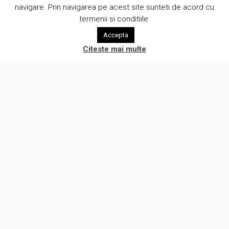
navigare. Prin navigarea pe acest site sunteti de acord cu
termenii si conditiile.
Accepta
Citeste mai multe
Suntem o companie creativa care pune oamenii in centrul a ceea
ce facem. Lucram cu clientii intr-o atmosfera de onestitate si
eliminam prejudecatile legate de automatizare procese de lucru.
(c) Brunomag Concept SRL 2012-2026
Alte servicii