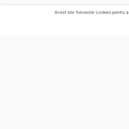
Acest site foloseste cookies pentru a 
Alte se
Suntem o companie creativa care pune
Anal
oamenii in centrul a ceea ce facem.
Anal
Lucram cu clientii intr-o atmosfera de
onestitate si eliminam prejudecatile
Soft
legate de automatizare procese de lucru.
Curs
Proi
(c) Brunomag Concept SRL 2012-2026
BRU