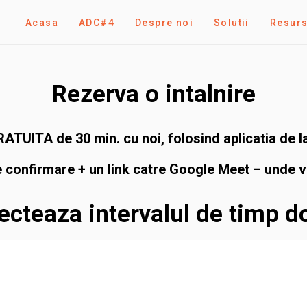
Acasa
ADC#4
Despre noi
Solutii
Resur
Rezerva o intalnire
GRATUITA de 30 min.
cu noi, folosind aplicatia de 
e confirmare + un link catre
Google Meet – unde va
ecteaza intervalul de timp do