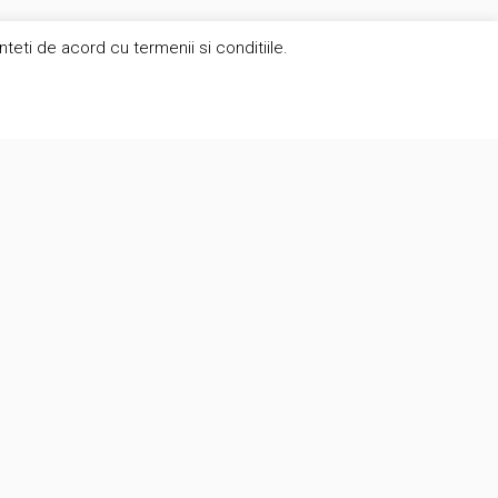
eti de acord cu termenii si conditiile.
Contact
suport@brunomag.ro
Str. Secuilor 5, sector 4, Bucuresti,
041511
rilor