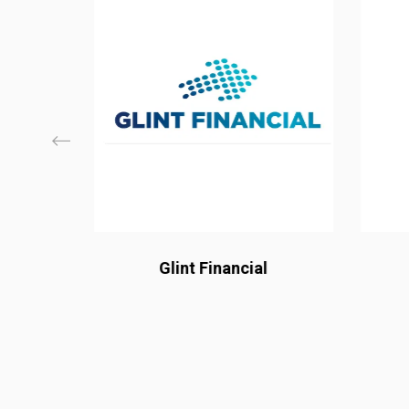
ting
Glint Financial