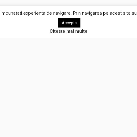
imbunatati experienta de navigare. Prin navigarea pe acest site sunt
Accepta
Citeste mai multe
rvicii
Utile
iza procese de afaceri
Rezerva o intalnire
iza tehnica in e-commerce
Aboneaza-te la newsletter!
ware development
eBook gratuit
uri pentru recruiteri IT
Cariere
ecte pentru comunitate
Termeni si conditii
NOMAG.COM
Politica de utilizare a Cookie-u