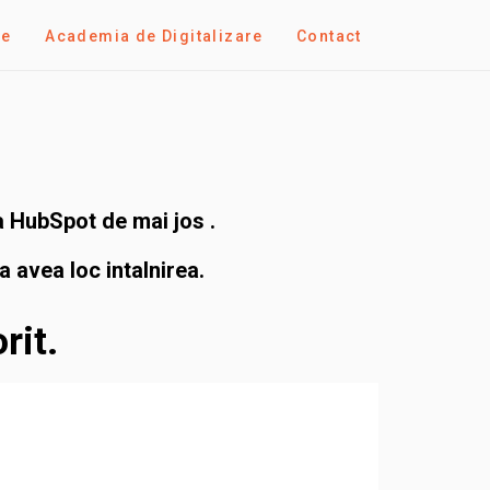
se
Academia de Digitalizare
Contact
la HubSpot de mai jos .
 avea loc intalnirea.
rit.