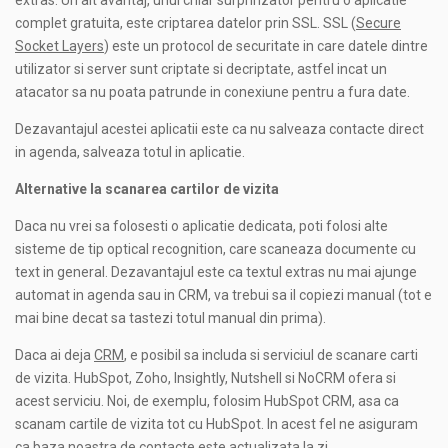
complet gratuita, este criptarea datelor prin SSL. SSL (
Secure
Socket Layers
) este un protocol de securitate in care datele dintre
utilizator si server sunt criptate si decriptate, astfel incat un
atacator sa nu poata patrunde in conexiune pentru a fura date.
Dezavantajul acestei aplicatii este ca nu salveaza contacte direct
in agenda, salveaza totul in aplicatie.
Alternative la scanarea cartilor de vizita
Daca nu vrei sa folosesti o aplicatie dedicata, poti folosi alte
sisteme de tip optical recognition, care scaneaza documente cu
text in general. Dezavantajul este ca textul extras nu mai ajunge
automat in agenda sau in CRM, va trebui sa il copiezi manual (tot e
mai bine decat sa tastezi totul manual din prima).
Daca ai deja
CRM
, e posibil sa includa si serviciul de scanare carti
de vizita. HubSpot, Zoho, Insightly, Nutshell si NoCRM ofera si
acest serviciu. Noi, de exemplu, folosim HubSpot CRM, asa ca
scanam cartile de vizita tot cu HubSpot. In acest fel ne asiguram
ca baza noastra de contacte este actualizata la zi.