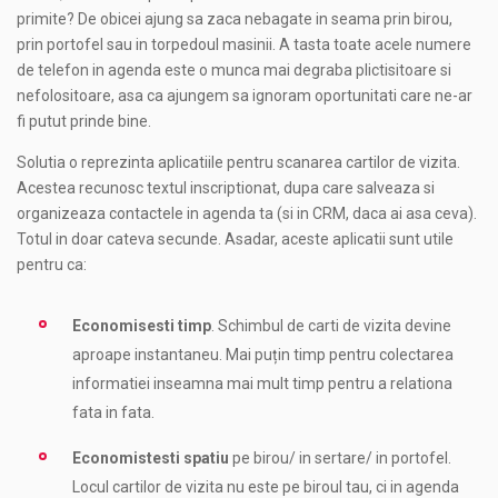
primite? De obicei ajung sa zaca nebagate in seama prin birou,
prin portofel sau in torpedoul masinii. A tasta toate acele numere
de telefon in agenda este o munca mai degraba plictisitoare si
nefolositoare, asa ca ajungem sa ignoram oportunitati care ne-ar
fi putut prinde bine.
Solutia o reprezinta aplicatiile pentru scanarea cartilor de vizita.
Acestea recunosc textul inscriptionat, dupa care salveaza si
organizeaza contactele in agenda ta (si in CRM, daca ai asa ceva).
Totul in doar cateva secunde. Asadar, aceste aplicatii sunt utile
pentru ca:
Economisesti timp
. Schimbul de carti de vizita devine
aproape instantaneu. Mai puțin timp pentru colectarea
informatiei inseamna mai mult timp pentru a relationa
fata in fata.
Economistesti spatiu
pe birou/ in sertare/ in portofel.
Locul cartilor de vizita nu este pe biroul tau, ci in agenda