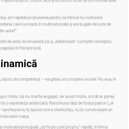
ajuta reciproc. Le pot face și un istoric scurt al ce s-a întâmplat
ția, am repetat propunerea pentru că între ei nu vorbiseră.
rietenă care lucrează în multinațională și are bugete de sute de
 din asta?”
ainte de asta, încercaseră să-și „italienizeze” complet conceptul,
pitalul în fiecare lună.
dinamică
u lipsiți de competență — ea gătea, el cunoștea vinurile. Nu erau în
ur motiv: să nu mai fie angajați. Iar acest motiv, oricât ar părea
ie la o experiență anterioară. Ranchiuna față de fostul patron („el
ranchiuna nu îți spune cine e clientul tău, nu îți construiește un
îți măsoară marja.
motivație principală „să fie pe cont propriu” repetă, în firma