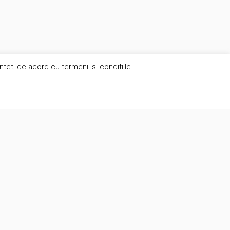
eti de acord cu termenii si conditiile.
Contact
suport@brunomag.ro
Str. Secuilor 5, sector 4, Bucuresti,
041511