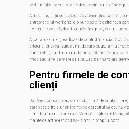
restaurant care nu are date despre cine vine, când și pent
A treia: angajații sunt văzuți ca „generații obosite”. „Ge
antreprenorul-workaholic o pune pe orice altcineva care
construi o echipă, deci totul rămâne pe el, deci nu se poa
A patra, cea mai grea: lipsa de control financiar. Soții 
prietena lor avea „sute de mii de euro buget la multinaț
care o cheltuiau lunar erau bani. Nu făcuseră niciodată dis
mică sau la fel de mare ca alta. Decizia financiară devin
Pentru firmele de cont
clienți
Dacă ești contabil sau conduci o firmă de contabilitate
care vede cifrele lunar, înainte ca dezastrul să devină vi
cifra de afaceri să crească. Vezi că plățile se întârzie, c
înainte ca antreprenorul să-l simtă în propriul cont.