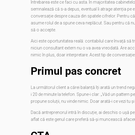
Întrebarea este ce faci cu asta. În majoritatea cabinetelo
semnalează că s-a depus, eventual îi atrage atenția pe 
conversație despre cauza din spatele cifrelor. Pentru că 
asume rolul de a spune ceva neplăcut. Sau pentru că nu 
să o accepte.
Aici este oportunitatea reală: contabilul care învață să t
niciun consultant extern nu o va avea vreodată. Are acces 
nimic în plus, doar interpretare. Acest tip de conversație
Primul pas concret
La următorul client a cărei balanță îți arată un trend negati
i 20 de minute la telefon. Spune-i clar: „Văd un pattern 
propune soluții, nu vinde nimic. Doar arată-i ce vezi tu și 
Dacă antreprenorul intră în discuție, ai deschis o ușă p
aflat că este genul care preferă să-și muncească afacerea