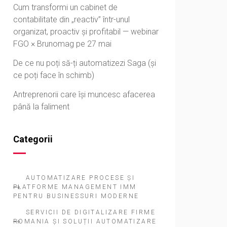
Cum transformi un cabinet de
contabilitate din „reactiv” într-unul
organizat, proactiv și profitabil — webinar
FGO × Brunomag pe 27 mai
De ce nu poți să-ți automatizezi Saga (și
ce poți face în schimb)
Antreprenorii care își muncesc afacerea
până la faliment
Categorii
AUTOMATIZARE PROCESE ȘI
PLATFORME MANAGEMENT IMM
PENTRU BUSINESSURI MODERNE
SERVICII DE DIGITALIZARE FIRME
ROMANIA ȘI SOLUȚII AUTOMATIZARE