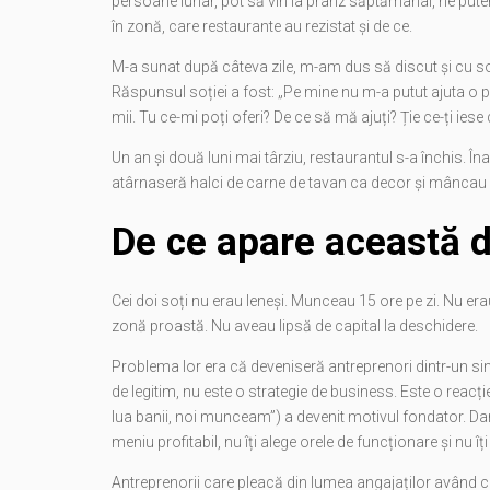
persoane lunar, pot să vin la prânz săptămânal, ne putem 
în zonă, care restaurante au rezistat și de ce.
M-a sunat după câteva zile, m-am dus să discut și cu so
Răspunsul soției a fost: „Pe mine nu m-a putut ajuta o p
mii. Tu ce-mi poți oferi? De ce să mă ajuți? Ție ce-ți iese
Un an și două luni mai târziu, restaurantul s-a închis. În
atârnaseră halci de carne de tavan ca decor și mâncau ca
De ce apare această 
Cei doi soți nu erau leneși. Munceau 15 ore pe zi. Nu era
zonă proastă. Nu aveau lipsă de capital la deschidere.
Problema lor era că deveniseră antreprenori dintr-un sing
de legitim, nu este o strategie de business. Este o reacț
lua banii, noi munceam”) a devenit motivul fondator. Dar 
meniu profitabil, nu îți alege orele de funcționare și nu 
Antreprenorii care pleacă din lumea angajaților având ca 