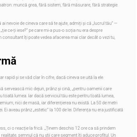
patron: muncă grea, fără sistem, fără măsurare, fără strategie.
ai nevoie de cineva care să te ajute, admiți și că „lucrul tău” —
 „ție ce-ți iese?” pe care mi-a pus-o soția nu era despre
 consultant îți poate vedea afacerea mai clar decât o vezi tu,
irmă
apid și se văd clar în cifre, dacă cineva se uită la ele.
au să servească mic dejun, prânz și cină, „pentru oamenii care
u toată lumea. Iar dacă serviciul tău este pentru toată lumea,
premium, nici de masă, iar diferențierea nu există. La 50 de metri
 Ei aveau prânz „estetic” la 100 de lei. Diferența nu era justificată
ss, ci o reacție la frică. „Ținem deschis 12 ore ca să prindem
n realitate, semnul că nu știi care segment îți aduce profitul. Un