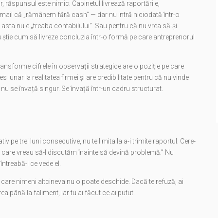
r, răspunsul este nimic. Cabinetul livrează raportările,
email că „rămânem fără cash” — dar nu intră niciodată într-o
asta nu e „treaba contabilului”. Sau pentru că nu vrea să-și
știe cum să livreze concluzia într-o formă pe care antreprenorul
ransforme cifrele în observații strategice are o poziție pe care
lunar la realitatea firmei și are credibilitate pentru că nu vinde
 nu se învață singur. Se învață într-un cadru structurat.
v pe trei luni consecutive, nu te limita la a-i trimite raportul. Cere-
pe care vreau să-l discutăm înainte să devină problemă.” Nu
întreabă-l ce vede el.
e care nimeni altcineva nu o poate deschide. Dacă te refuză, ai
 până la faliment, iar tu ai făcut ce ai putut.