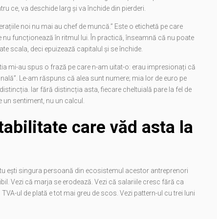
ru ce, va deschide larg și va închide din pierderi.
nerațiile noi nu mai au chef de muncă.” Este o etichetă pe care
 nu funcționează în ritmul lui. În practică, înseamnă că nu poate
te scala, deci epuizează capitalul și se închide.
ăștia mi-au spus o frază pe care n-am uitat-o: erau impresionați că
ională”. Le-am răspuns că alea sunt numere; mia lor de euro pe
tincția. Iar fără distincția asta, fiecare cheltuială pare la fel de
e un sentiment, nu un calcul.
abilitate care văd asta la
, tu ești singura persoană din ecosistemul acestor antreprenori
zibil. Vezi că marja se erodează. Vezi că salariile cresc fără ca
ă TVA-ul de plată e tot mai greu de scos. Vezi pattern-ul cu trei luni