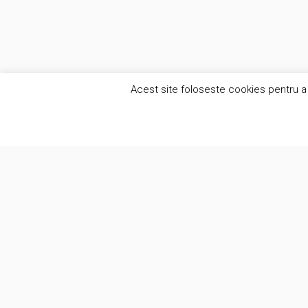
Acest site foloseste cookies pentru a 
Alte se
Suntem o companie creativa care pune
Anal
oamenii in centrul a ceea ce facem.
Anal
Lucram cu clientii intr-o atmosfera de
onestitate si eliminam prejudecatile
Soft
legate de automatizare procese de lucru.