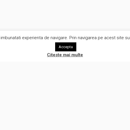
imbunatati experienta de navigare. Prin navigarea pe acest site sunt
Accepta
Citeste mai multe
rvicii
Utile
iza procese de afaceri
Rezerva o intalnire
iza tehnica in e-commerce
Aboneaza-te la newsletter!
ware development
eBook gratuit