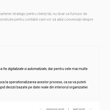
artener strategic pentru clienții tăi, nu doar ca furnizor de
onstruite pentru contabili care vor să aibă conversații despre
sa fie
digitalizate si automatizate
, dar pentru cele mai multe
duca la operationalizarea acestor procese, ca sa va puteti
 rapid decizii bazate pe date reale din interiorul organizatiei
previous post
next post