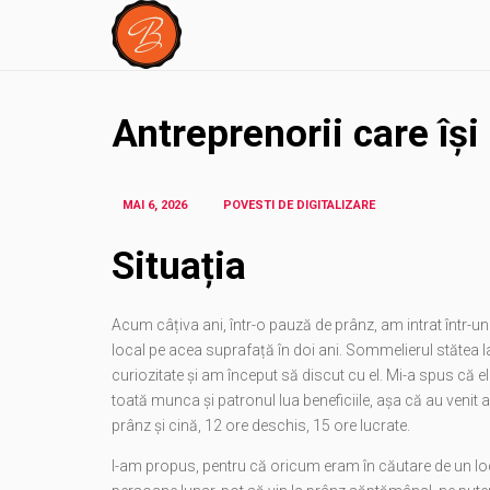
Antreprenorii care îș
MAI 6, 2026
POVESTI DE DIGITALIZARE
Situația
Acum câțiva ani, într-o pauză de prânz, am intrat într-un
local pe acea suprafață în doi ani. Sommelierul stătea la 
curiozitate și am început să discut cu el. Mi-a spus că e
toată munca și patronul lua beneficiile, așa că au venit 
prânz și cină, 12 ore deschis, 15 ore lucrate.
I-am propus, pentru că oricum eram în căutare de un lo