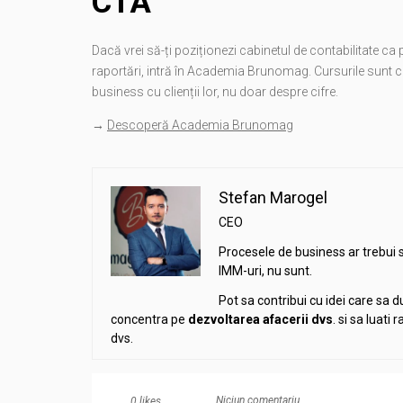
CTA
Dacă vrei să-ți poziționezi cabinetul de contabilitate ca p
raportări, intră în Academia Brunomag. Cursurile sunt c
business cu clienții lor, nu doar despre cifre.
→
Descoperă Academia Brunomag
Stefan Marogel
CEO
Procesele de business ar trebui 
IMM-uri, nu sunt.
Pot sa contribui cu idei care sa 
concentra pe
dezvoltarea afacerii
dvs
. si sa luati
dvs.
Niciun comentariu
0
likes