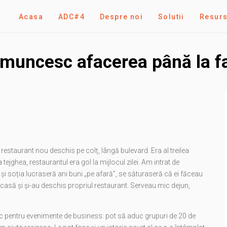
Acasa
ADC#4
Despre noi
Solutii
Resur
i muncesc afacerea până la f
 restaurant nou deschis pe colț, lângă bulevard. Era al treilea
tejghea, restaurantul era gol la mijlocul zilei. Am intrat de
l și soția lucraseră ani buni „pe afară”, se săturaseră că ei făceau
acasă și și-au deschis propriul restaurant. Serveau mic dejun,
c pentru evenimente de business: pot să aduc grupuri de 20 de