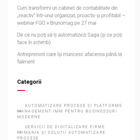
Cum transformi un cabinet de contabilitate din
„reactiv” într-unul organizat, proactiv și profitabil —
webinar FGO × Brunomag pe 27 mai
De ce nu poți să-ți automatizezi Saga (și ce poți
face în schimb)
Antreprenorii care își muncesc afacerea până la
faliment
Categorii
AUTOMATIZARE PROCESE ȘI PLATFORME
MANAGEMENT IMM PENTRU BUSINESSURI
MODERNE
SERVICII DE DIGITALIZARE FIRME
ROMANIA ȘI SOLUȚII AUTOMATIZARE
PROCESE