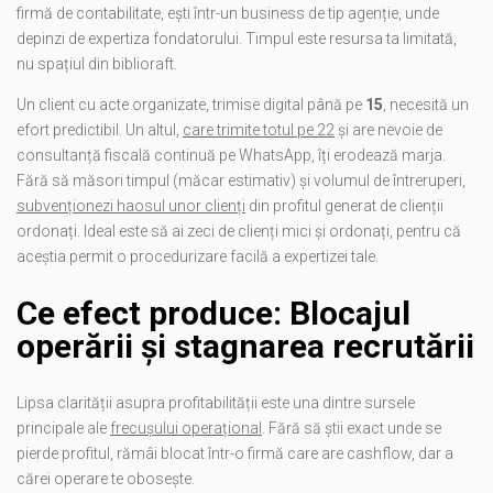
firmă de contabilitate, ești într-un business de tip agenție, unde
depinzi de expertiza fondatorului. Timpul este resursa ta limitată,
nu spațiul din biblioraft.
Un client cu acte organizate, trimise digital până pe
15
, necesită un
efort predictibil. Un altul,
care trimite totul pe 22
și are nevoie de
consultanță fiscală continuă pe WhatsApp, îți erodează marja.
Fără să măsori timpul (măcar estimativ) și volumul de întreruperi,
subvenționezi haosul unor clienți
din profitul generat de clienții
ordonați. Ideal este să ai zeci de clienți mici și ordonați, pentru că
aceștia permit o procedurizare facilă a expertizei tale.
Ce efect produce: Blocajul
operării și stagnarea recrutării
Lipsa clarității asupra profitabilității este una dintre sursele
principale ale
frecușului operațional
. Fără să știi exact unde se
pierde profitul, rămâi blocat într-o firmă care are cashflow, dar a
cărei operare te obosește.