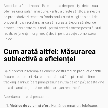
Acest lucru face imposibilă recrutarea de specialiști de top sau
oferirea unor salarii mai bune. Pentru a crește sănătos, ai nevoie
să procedurizezi expertiza fondatorului și să o legi de planul de
onboarding și recrutare. Iar ca să faci asta, trebuie să alegi ce
procedurizezi: este mult mai ușor să creezi sisteme pentru fluxuri
repetitive (clienți mici și medii) decât pentru spețe complexe și
unice.
Cum arată altfel: Măsurarea
subiectivă a eficienței
Să ai control înseamnă să cunoști costul real de producție pentru
fiecare abonament. Nu recomandăm să începi direct cu time-
tracking la minut (care pune presiune inutilă pe echipă); acesta vine
abia din anul doi, după ce echipa are „antrenament”.
Abordarea corectă presupune:
Metrice de volum și efort:
Număr de email-uri, telefoane,