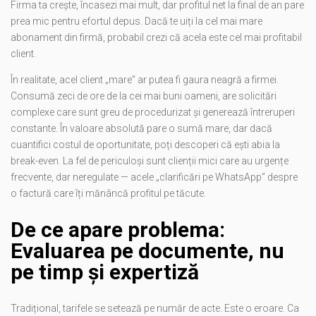
Firma ta crește, încasezi mai mult, dar profitul net la final de an pare
prea mic pentru efortul depus. Dacă te uiți la cel mai mare
abonament din firmă, probabil crezi că acela este cel mai profitabil
client.
În realitate, acel client „mare” ar putea fi gaura neagră a firmei.
Consumă zeci de ore de la cei mai buni oameni, are solicitări
complexe care sunt greu de procedurizat și generează întreruperi
constante. În valoare absolută pare o sumă mare, dar dacă
cuantifici costul de oportunitate, poți descoperi că ești abia la
break-even. La fel de periculoși sunt clienții mici care au urgențe
frecvente, dar neregulate — acele „clarificări pe WhatsApp” despre
o factură care îți mănâncă profitul pe tăcute.
De ce apare problema:
Evaluarea pe documente, nu
pe timp și expertiză
Tradițional, tarifele se setează pe număr de acte. Este o eroare. Ca