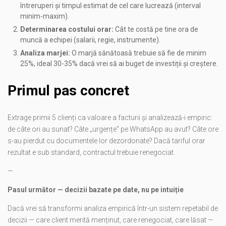
întreruperi și timpul estimat de cel care lucrează (interval
minim-maxim).
Determinarea costului orar:
Cât te costă pe tine ora de
muncă a echipei (salarii, regie, instrumente).
Analiza marjei:
O marjă sănătoasă trebuie să fie de minim
25%, ideal 30-35% dacă vrei să ai buget de investiții și creștere.
Primul pas concret
Extrage primii 5 clienți ca valoare a facturii și analizează-i empiric:
de câte ori au sunat? Câte „urgențe” pe WhatsApp au avut? Câte ore
s-au pierdut cu documentele lor dezordonate? Dacă tariful orar
rezultat e sub standard, contractul trebuie renegociat.
—
Pasul următor — decizii bazate pe date, nu pe intuiție
Dacă vrei să transformi analiza empirică într-un sistem repetabil de
decizii — care client merită menținut, care renegociat, care lăsat —