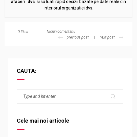
afacerii
dvs
. si sa luati rapid decizii bazate pe date reale din
interiorul organizatiei dvs.
Niciun comentariu
0
likes
previous post
next post
CAUTA:
Cele mai noi articole