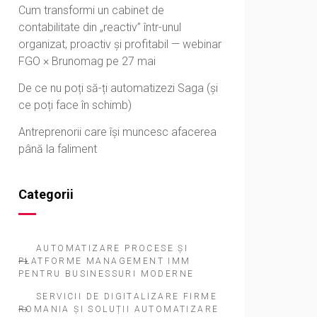
Cum transformi un cabinet de
contabilitate din „reactiv” într-unul
organizat, proactiv și profitabil — webinar
FGO × Brunomag pe 27 mai
De ce nu poți să-ți automatizezi Saga (și
ce poți face în schimb)
Antreprenorii care își muncesc afacerea
până la faliment
Categorii
AUTOMATIZARE PROCESE ȘI
PLATFORME MANAGEMENT IMM
PENTRU BUSINESSURI MODERNE
SERVICII DE DIGITALIZARE FIRME
ROMANIA ȘI SOLUȚII AUTOMATIZARE