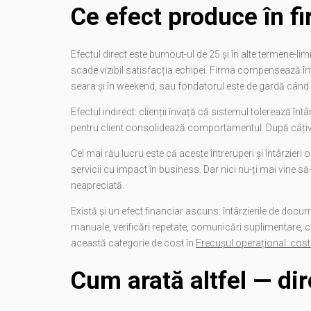
Ce efect produce în f
Efectul direct este burnout-ul de 25 și în alte termene-
scade vizibil satisfacția echipei. Firma compensează înt
seara și în weekend, sau fondatorul este de gardă când 
Efectul indirect: clienții învață că sistemul tolerează în
pentru client consolidează comportamentul. După câțiva
Cel mai rău lucru este că aceste întreruperi și întârzieri
servicii cu impact în business. Dar nici nu-ți mai vine să-
neapreciată.
Există și un efect financiar ascuns: întârzierile de docu
manuale, verificări repetate, comunicări suplimentare, ca
această categorie de cost în
Frecușul operațional: costul
Cum arată altfel — dir