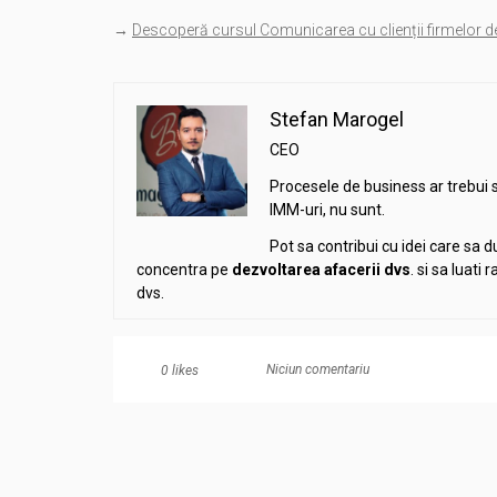
→
Descoperă cursul Comunicarea cu clienții firmelor de
Stefan Marogel
CEO
Procesele de business ar trebui 
IMM-uri, nu sunt.
Pot sa contribui cu idei care sa 
concentra pe
dezvoltarea afacerii
dvs
. si sa luati
dvs.
Niciun comentariu
0
likes