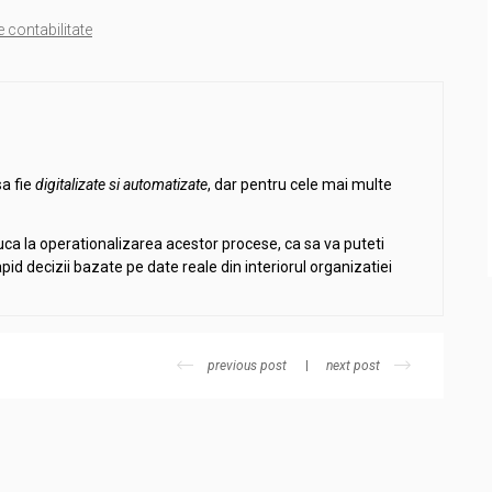
 contabilitate
sa fie
digitalizate si automatizate
, dar pentru cele mai multe
duca la operationalizarea acestor procese, ca sa va puteti
 rapid decizii bazate pe date reale din interiorul organizatiei
previous post
next post