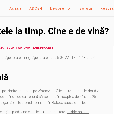
Acasa
ADC#4
Despre noi
Solutii
Resur
tele la timp. Cine e de vină?
ÂNIA - SOLUȚII AUTOMATIZARE PROCESE
ari/generated_imgs/generated-2026-04-22T17-04-43-292Z-
ală
Echipa trimite un mesaj pe WhatsApp. Clientul răspunde în două zile:
face ca închiderea de lună să se mute în noaptea de 24 spre 25.
e gardă cu telefonul pornit, ca în
Balada sacoșei cu bonuri
.
ia tipică: vina e a clientului. În realitate,
problema este