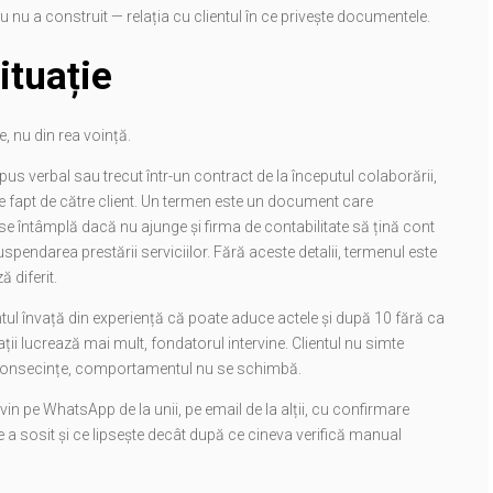
au nu a construit — relația cu clientul în ce privește documentele.
ituație
e, nu din rea voință.
us verbal sau trecut într-un contract de la începutul colaborării,
de fapt de către client. Un termen este un document care
 se întâmplă dacă nu ajunge și firma de contabilitate să țină cont
spendarea prestării serviciilor. Fără aceste detalii, termenul este
 diferit.
ientul învață din experiență că poate aduce actele și după 10 fără ca
i lucrează mai mult, fondatorul intervine. Clientul nu simte
e consecințe, comportamentul nu se schimbă.
vin pe WhatsApp de la unii, pe email de la alții, cu confirmare
 ce a sosit și ce lipsește decât după ce cineva verifică manual