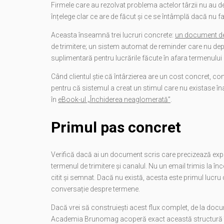
Firmele care au rezolvat problema actelor târzii nu au de
înțelege clar ce are de făcut și ce se întâmplă dacă nu f
Aceasta înseamnă trei lucruri concrete:
un document d
de trimitere; un sistem automat de reminder care nu depin
suplimentară pentru lucrările făcute în afara termenului 
Când clientul știe că întârzierea are un cost concret, 
pentru că sistemul a creat un stimul care nu existase îna
în
eBook-ul „Închiderea neaglomerată”
.
Primul pas concret
Verifică dacă ai un document scris care precizează explicit
termenul de trimitere și canalul. Nu un email trimis la în
citit și semnat. Dacă nu există, acesta este primul lucru 
conversație despre termene.
Dacă vrei să construiești acest flux complet, de la do
Academia Brunomag acoperă exact această structură în c