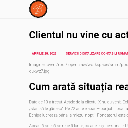
Clientul nu vine cu ac
APRILIE 28, 2025
SERVICII DIGITALIZARE CONTABILI ROM
Imagine cover: /root/.openclaw/workspace/smm/post
dukwz7.jpg
Cum arată situația re
Data de 10 a trecut. Actele de la clientul X nu au venit. 
„stau să le găsesc“. Pe 22 actele apar — parțial. Lipsa 
Echipa lucrează până la miezul nopții. Fondatorul este d
Această scenă se repetă lunar, cu aceleași personaje. Reacț