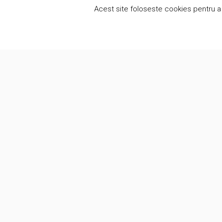
Acest site foloseste cookies pentru a 
Alte se
Suntem o companie creativa care pune
Anal
oamenii in centrul a ceea ce facem.
Anal
Lucram cu clientii intr-o atmosfera de
onestitate si eliminam prejudecatile
Soft
legate de automatizare procese de lucru.
Curs
Proi
(c) Brunomag Concept SRL 2012-2026
BRU
Webi