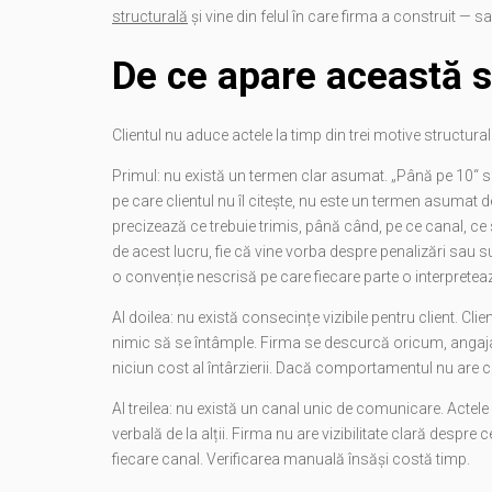
structurală
și vine din felul în care firma a construit — s
De ce apare această s
Clientul nu aduce actele la timp din trei motive structural
Primul: nu există un termen clar asumat. „Până pe 10“ sp
pe care clientul nu îl citește, nu este un termen asumat 
precizează ce trebuie trimis, până când, pe ce canal, ce
de acest lucru, fie că vine vorba despre penalizări sau su
o convenție nescrisă pe care fiecare parte o interpretează
Al doilea: nu există consecințe vizibile pentru client. Cl
nimic să se întâmple. Firma se descurcă oricum, angajați
niciun cost al întârzierii. Dacă comportamentul nu ar
Al treilea: nu există un canal unic de comunicare. Actele 
verbală de la alții. Firma nu are vizibilitate clară despre
fiecare canal. Verificarea manuală însăși costă timp.