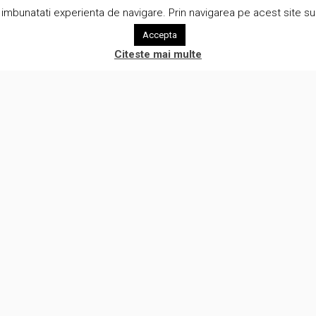
imbunatati experienta de navigare. Prin navigarea pe acest site sunt
Accepta
Citeste mai multe
rvicii
Utile
iza procese de afaceri
Rezerva o intalnire
iza tehnica in e-commerce
Aboneaza-te la newsletter!
ware development
eBook gratuit
uri pentru recruiteri IT
Cariere
ecte pentru comunitate
Termeni si conditii
NOMAG.COM
Politica de utilizare a Cookie-u
narii
Politica de confidentialitate