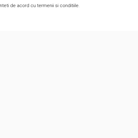
eti de acord cu termenii si conditiile.
Contact
suport@brunomag.ro
Str. Secuilor 5, sector 4, Bucuresti,
041511
rilor