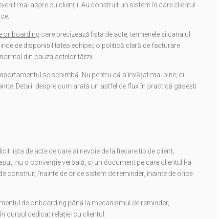
venit mai aspre cu clienții. Au construit un sistem în care clientul
ace.
e onboarding
care precizează lista de acte, termenele și canalul
de de disponibilitatea echipei; o politică clară de facturare
normal din cauza actelor târzii.
comportamentul se schimbă. Nu pentru că a învățat mai bine, ci
inte. Detalii despre cum arată un astfel de flux în practică găsești
 lista de acte de care ai nevoie de la fiecare tip de client,
ceput, nu o convenție verbală, ci un document pe care clientul l-a
de construit, înainte de orice sistem de reminder, înainte de orice
cumentul de onboarding până la mecanismul de reminder,
ursul dedicat relației cu clientul.