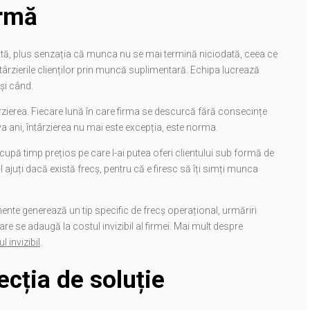
irmă
limită, plus senzația că munca nu se mai termină niciodată, ceea ce
ârzierile clienților prin muncă suplimentară. Echipa lucrează
și când.
târzierea. Fiecare lună în care firma se descurcă fără consecințe
 ani, întârzierea nu mai este excepția, este norma.
 ocupă timp prețios pe care l-ai putea oferi clientului sub formă de
l ajuți dacă există frecș, pentru că e firesc să îți simți munca
mente generează un tip specific de frecș operațional, urmăriri
re se adaugă la costul invizibil al firmei. Mai mult despre
 invizibil
.
ecția de soluție