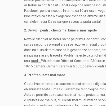
ar trebui sa poti fi gasit. Canalul depinde mult de indus
Facebook, pentru inceput. In urma cu 10 ani era in voga 
Bineinteles ca este o exagerare menita sa amuze, insa
canalele media. De ce sa ignori aceasta piata vasta?
2. Servicii pentru clienti mai bune si mai rapide
Nevoile clientilor ar trebui sa fie pe primul loc pentru
sa i se raspunda prompt si sa i se rezolve imediat problem
daca nu ai un sistem care sa le gestioneze pe toate, ris
minus nu e asa o tragedie. Problema este ca un client 
unui
studiu
White House Office of Consumer Affairs, in 
10-15 oameni. Oameni care ti-ar fi putut deveni clienti.
3. Profitabilitate mai mare
Odata implementata cu succes, transformarea digitala a
obisnuieste toata lumea cu sistemele tehnologice imple
Asta va permite sa va asumati mai multe proiecte, mai mu
cu punctul de mai sus, cu clientii mai multumiti de servici
calitate, acestia vor continua sa achizitioneze produsele, 