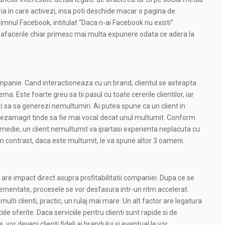
tria in care activezi, insa poti deschide macar o pagina de
imnul Facebook, intitulat “Daca n-ai Facebook nu existi”.
 afacerile chiar primesc mai multa expunere odata ce adera la
 companie. Cand interactioneaza cu un brand, clientul se asteapta
a. Este foarte greu sa tii pasul cu toate cererile clientilor, iar
ti sa sa generezi nemultumiri. Ai putea spune ca un client in
dezamagit tinde sa fie mai vocal decat unul multumit. Conform
medie, un client nemultumit va ipartasi experienta neplacuta cu
 In contrast, daca este multumit, le va spune altor 3 oameni.
re impact direct asupra profitabilitatii companiei. Dupa ce se
mentate, procesele se vor desfasura intr-un ritm accelerat.
lti clienti, practic, un rulaj mai mare. Un alt factor are legatura
ile oferite. Daca serviciile pentru clienti sunt rapide si de
vor deveni clienti fideli ai brandului si eventual le vor