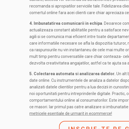
recomanda si apropiatilor serviciile tale. Fidelizarea cli
comertul online fara acei clienti care chiar apreciaza c
4. Imbunatatirea comunicarii in echipa
. Deoarece comp
actualizeaza constant abilitatile pentru a satisface nevo
agili si se comunica mai eficient intre toate departam
care informatiile necesare se afla la dispozitia tuturor,
ca raspunsurile nu vin instantaneu de cele mai multe or
mult timp pentru conversatiile care chiar conteaza- cel
dezvolta creativitatea angajatilor, astfel ca te ajuta sa 
5. Colectarea automata si analizarea datelor.
Un alt 
date online. Cu instrumentele de analiza a datelor dispon
analizati datele clientilor pentru a lua decizii in cunost
noi oportunitati pentru intreprinderile digitale. Practic,
comportamentului online al consumatorilor. Este impor
ce masori. Iar primul pas catre analizare si imbunatatie
metricele esentiale de urmarit in ecommerce!