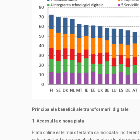
Principalele beneficii ale transformarii digitale:
1. Accesul la o noua piata
Piata online este mai ofertanta ca niciodata. Indiferent c
este important sa ai un website, pentru a le oferi perso