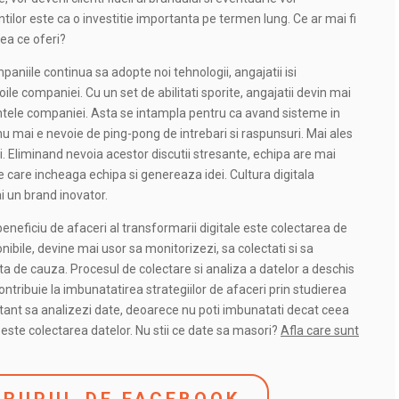
entilor este ca o investitie importanta pe termen lung. Ce ar mai fi
eea ce oferi?
aniile continua sa adopte noi tehnologii, angajatii isi
ile companiei. Cu un set de abilitati sporite, angajatii devin mai
entele companiei. Asta se intampla pentru ca avand sisteme in
 nu mai e nevoie de ping-pong de intrebari si raspunsuri. Mai ales
i. Eliminand nevoia acestor discutii stresante, echipa are mai
e care incheaga echipa si genereaza idei. Cultura digitala
ai un brand inovator.
beneficiu de afaceri al transformarii digitale este colectarea de
ibile, devine mai usor sa monitorizezi, sa colectati si sa
inta de cauza. Procesul de colectare si analiza a datelor a deschis
 contribuie la imbunatatirea strategiilor de afaceri prin studierea
tant sa analizezi date, deoarece nu poti imbunatati decat ceea
 este colectarea datelor. Nu stii ce date sa masori?
Afla care sunt