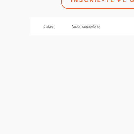
INSCRIE-TE PE 
Niciun comentariu
0
likes