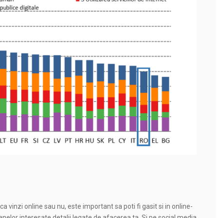
a vinzi online sau nu, este important sa poti fi gasit si in online-
anelor interesate detalii legate de afacerea ta. Si pe social media