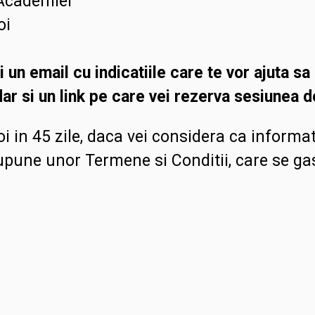
 Academiei
oi
i un email cu i
ndicatiile care te vor ajuta sa
dar si
un link pe care vei rezerva sesiunea 
i in 45 zile,
daca vei considera ca informati
upune unor Termene si Conditii, care se g