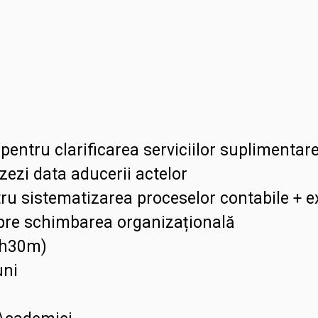
 pentru clarificarea serviciilor suplimentar
zezi data aducerii actelor
tru sistematizarea proceselor contabile + 
espre schimbarea organizațională
1h30m)
uni