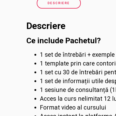
Service
DESCRIERE
pe
verticala
Descriere
-
Pachet
Ce include Pachetul?
Advanced
1 set de întrebări + exemple
cantitate
1 template prin care contori
1 set cu 30 de întrebări pen
1 set de informații utile d
1 sesiune de consultanță (
Acces la curs nelimitat 12 l
Format video al cursului