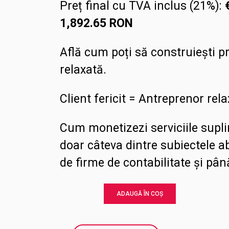
Preț final cu TVA inclus (21%):
1,892.65
RON
Află cum poți să construiești pro
relaxată.
Client fericit = Antreprenor rel
Cum monetizezi serviciile supli
doar câteva dintre subiectele a
de firme de contabilitate și pân
ADAUGĂ ÎN COȘ
Curs
Client