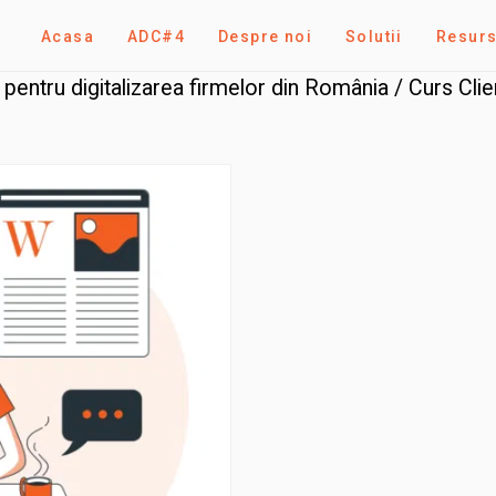
Acasa
ADC#4
Despre noi
Solutii
Resur
 pentru digitalizarea firmelor din România
/ Curs Clie