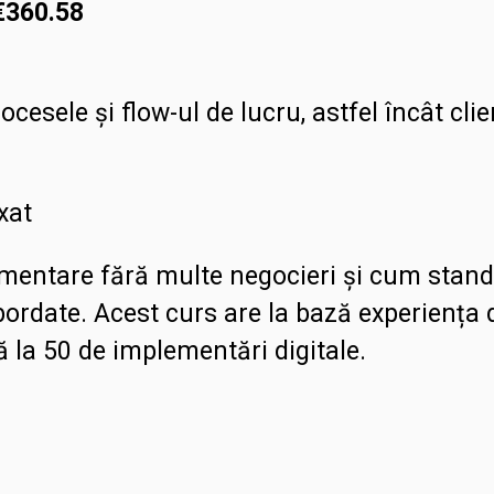
€
360.58
cesele și flow-ul de lucru, astfel încât clie
axat
mentare fără multe negocieri și cum standa
bordate. Acest curs are la bază experiența d
ă la 50 de implementări digitale.