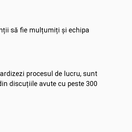
nții
să fie mulțumiți și echipa
rdizezi procesul de lucru, sunt
in discuțiile avute cu peste 300