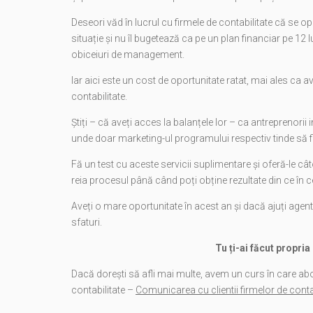
Deseori văd în lucrul cu firmele de contabilitate că se op
situație și nu îl bugetează ca pe un plan financiar pe 12
obiceiuri de management.
Iar aici este un cost de oportunitate ratat, mai ales ca 
contabilitate.
Știți – că aveți acces la balanțele lor – ca antreprenorii
unde doar marketing-ul programului respectiv tinde să fie
Fă un test cu aceste servicii suplimentare și oferă-le câ
reia procesul până când poți obține rezultate din ce în ce
Aveți o mare oportunitate în acest an și dacă ajuți agent
sfaturi.
Tu ți-ai făcut propria
Dacă dorești să afli mai multe, avem un curs în care ab
contabilitate –
Comunicarea cu clientii firmelor de conta