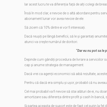
Iar acest lucru te va diferenția față de alți colegi de brea
Însă în mod clar, e nevoie de o altă abordare pentru servi
abonament lunar vor avea nevoie de ele.
Să zicem că 10% dintre ei vor fi interesați.
Dacă reușiți pe lângă beneficii, să le și garantați anumite 
atunci va crește numărul de doritori.
“Dar eu nu pot sa le 
Depinde cum gândiți procedura de livrare a serviciilor su
cap și anume strategia de management.
Dacă vrei ca agenții economici să aibă rezultate, aceste
Pentru că dacă era simplu și ușor, probabil că nu aveau n
Cel mai probabil va fi nevoie să stai alături de ei, nu doar
amortizare sau diferența dintre profit și cash în bancă,
Și partea aceasta de suport este de fapt cel puțin la fel