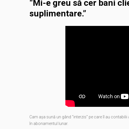
“Mi-e greu să cer bani cli
suplimentare.”
Cam așa sună un gând “interzis” pe care îl au contabilii
în abonamentul lunar.