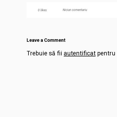
Niciun comentariu
0
likes
Leave a Comment
Trebuie să fii
autentificat
pentru 