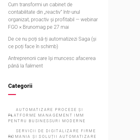
Cum transformi un cabinet de
contabilitate din „reactiv” într-unul
organizat, proactiv și profitabil — webinar
FGO × Brunomag pe 27 mai
De ce nu poți să-ți automatizezi Saga (și
ce poți face în schimb)
Antreprenorii care își muncesc afacerea
până la faliment
Categorii
AUTOMATIZARE PROCESE ȘI
PLATFORME MANAGEMENT IMM
PENTRU BUSINESSURI MODERNE
SERVICII DE DIGITALIZARE FIRME
ROMANIA ȘI SOLUȚII AUTOMATIZARE