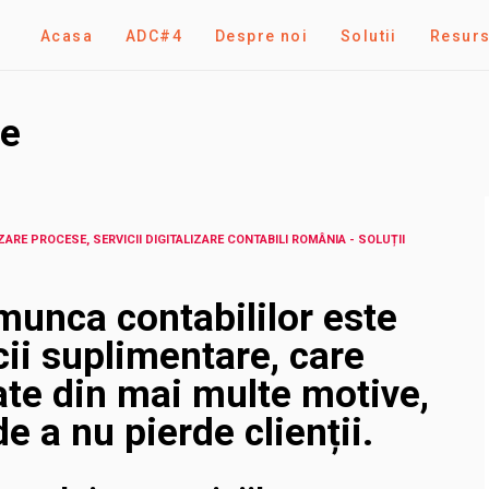
Acasa
ADC#4
Despre noi
Solutii
Resur
re
ZARE PROCESE, SERVICII DIGITALIZARE CONTABILI ROMÂNIA - SOLUȚII
munca contabililor este
cii suplimentare, care
ate din mai multe motive,
e a nu pierde clienții.