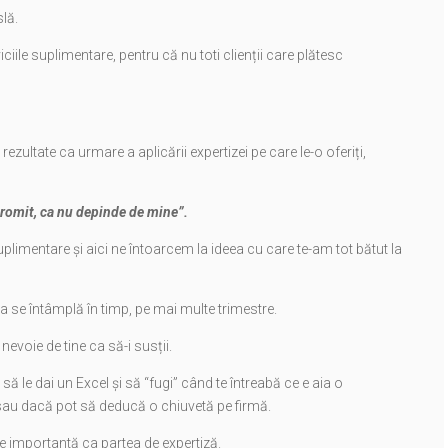
slă.
ciile suplimentare, pentru că nu toti clienții care plătesc
rezultate ca urmare a aplicării expertizei pe care le-o oferiți,
promit, ca nu depinde de mine”.
plimentare și aici ne întoarcem la ideea cu care te-am tot bătut la
a se întâmplă în timp, pe mai multe trimestre.
evoie de tine ca să-i susții.
 să le dai un Excel și să “fugi” când te întreabă ce e aia o
 sau dacă pot să deducă o chiuvetă pe firmă.
 de importantă ca partea de expertiză.