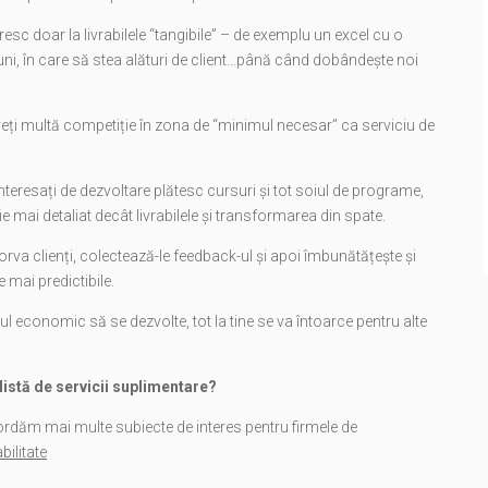
resc doar la livrabilele “tangibile” – de exemplu un excel cu o
 luni, în care să stea alături de client…până când dobândește noi
aveți multă competiție în zona de “minimul necesar” ca serviciu de
 interesați de dezvoltare plătesc cursuri și tot soiul de programe,
 mai detaliat decât livrabilele și transformarea din spate.
torva clienți, colectează-le feedback-ul și apoi îmbunătățește și
 mai predictibile.
ul economic să se dezvolte, tot la tine se va întoarce pentru alte
 listă de servicii suplimentare?
ordăm mai multe subiecte de interes pentru firmele de
bilitate