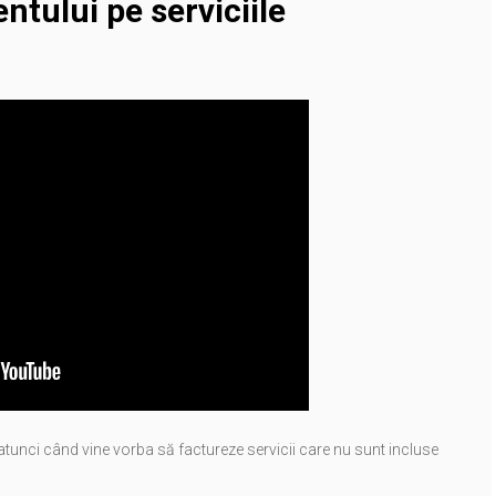
entului pe serviciile
 atunci când vine vorba să factureze servicii care nu sunt incluse