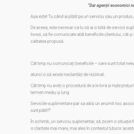
“Dar agenții economici nu 
Așa este! Tu când ai plătit pe un serviciu sau un produs
De aceea, este necesar ca tu să ai o listă de servicii supl
livrezi, să fie comunicate atât beneficiile clientului, cât
calitatea propusă.
Cât timp nu comunicați beneficiile – care sunt total neev
atunci o să existe neclarități de rezolvat.
Cât timp nu aveți o procedură de a le livra și niște prețur
termen mediu și lung.
Serviciile suplimentare par sa aibă un anumit risc asoc
sunt plătit?”
În schimb, un serviciu suplimentar, să zicem o situație fi
o claritate mai mare, mai ales în contextul tuturor aces