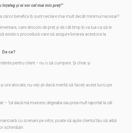
înțeleg și ei vor cel mai mic preț!”
 a căror beneficii îți sunt neclare mai mult decât minimul necesar?
imentare, care dincolo de preț și de cât timp îți va lua ca să le
 și să existe o procedură care să asigure livrarea acestora la
De ce?
idente pentru client – nu o să cumpere. Și chiar și
i și ore alocate, nu veți ști dacă merită să faceți acest lucru pe
iat –
“că dacă mă muncesc degeaba sau prea mult raportat la cât
nanciară cu scenarii pe viitor, poate să ajute clientul tău să aibă
tor schimbări.