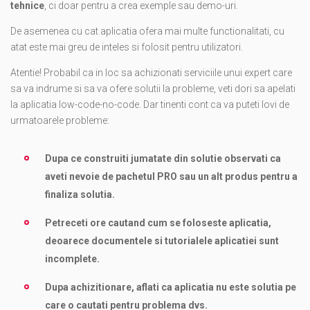
tehnice
, ci doar pentru a crea exemple sau demo-uri.
De asemenea cu cat aplicatia ofera mai multe functionalitati, cu
atat este mai greu de inteles si folosit pentru utilizatori.
Atentie! Probabil ca in loc sa achizionati serviciile unui expert care
sa va indrume si sa va ofere solutii la probleme, veti dori sa apelati
la aplicatia low-code-no-code. Dar tinenti cont ca va puteti lovi de
urmatoarele probleme:
Dupa ce construiti jumatate din solutie observati ca
aveti nevoie de pachetul PRO sau un alt produs pentru a
finaliza solutia.
Petreceti ore cautand cum se foloseste aplicatia,
deoarece documentele si tutorialele aplicatiei sunt
incomplete.
Dupa achizitionare, aflati ca aplicatia nu este solutia pe
care o cautati pentru problema dvs.