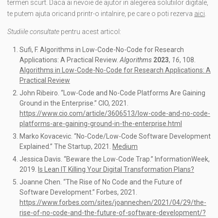
termen scurt. Daca ai nevoie de ajutor in alegerea solutiilor digitale,
te putem ajuta oricand printr-o intalnire, pe care o poti rezerva
aici
.
Studiile consultate
pentru acest articol:
Sufi, F. Algorithms in Low-Code-No-Code for Research
Applications: A Practical Review.
Algorithms
2023
,
16
, 108.
Algorithms in Low-Code-No-Code for Research Applications: A
Practical Review
John Ribeiro. “Low-Code and No-Code Platforms Are Gaining
Ground in the Enterprise.” CIO, 2021.
https://www.cio.com/article/3606513/low-code-and-no-code-
platforms-are-gaining-ground-in-the-enterprise.html
Marko Kovacevic. “No-Code/Low-Code Software Development
Explained.” The Startup, 2021.
Medium
Jessica Davis. “Beware the Low-Code Trap.” InformationWeek,
2019.
Is Lean IT Killing Your Digital Transformation Plans?
Joanne Chen. “The Rise of No Code and the Future of
Software Development.” Forbes, 2021.
https://www.forbes.com/sites/joannechen/2021/04/29/the-
rise-of-no-code-and-the-future-of-software-development/?