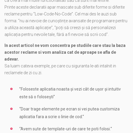
ca ofera mai multe functionalitati sau ca sunt mai ieftine.
Printe aceste declaratii apar mascate sub diferite forme si diferite
reclame pentru “Low-Code-No-Code”. Cel mai des le auzi sub
forma: “nu ai nevoie de cunoștințe avansate de programare pentru
a utiliza această aplicație“, “poți să creezi și să personalizezi
aplicația pentru nevoile tale, fără a fi nevoie să scrii cod”.
In acest articol ne vom concentra pe studiile care stau la baza
acestor reclame si vom analiza cat de aproape se afla de
adevar.
Sa luam cateva exemple, pe care cu siguranta le-ati intalnit in
reclamele de zi cu zi.
”Foloseste aplicatia noasta și vezi cât de ușor și intuitiv
este să o folosești”
“Doar trage elemente pe ecran si vei putea customiza
aplicatia fara a scrie o linie de cod.”
“Avem sute de template-uri de care te poti folosi.“