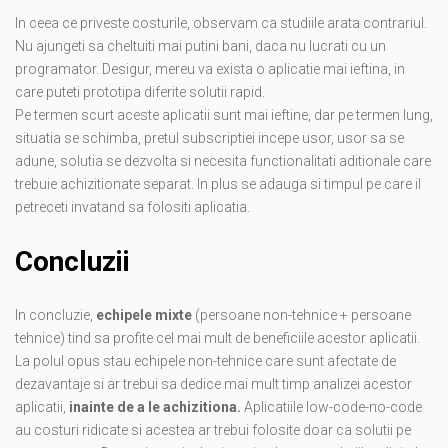
In ceea ce priveste costurile, observam ca studiile arata contrariul.
Nu ajungeti sa cheltuiti mai putini bani, daca nu lucrati cu un
programator. Desigur, mereu va exista o aplicatie mai ieftina, in
care puteti prototipa diferite solutii rapid.
Pe termen scurt aceste aplicatii sunt mai ieftine, dar pe termen lung,
situatia se schimba, pretul subscriptiei incepe usor, usor sa se
adune, solutia se dezvolta si necesita functionalitati aditionale care
trebuie achizitionate separat. In plus se adauga si timpul pe care il
petreceti invatand sa folositi aplicatia.
Concluzii
In concluzie,
echipele mixte
(persoane non-tehnice + persoane
tehnice) tind sa profite cel mai mult de beneficiile acestor aplicatii.
La polul opus stau echipele non-tehnice care sunt afectate de
dezavantaje si ar trebui sa dedice mai mult timp analizei acestor
aplicatii,
inainte de a le achizitiona.
Aplicatiile low-code-no-code
au costuri ridicate si acestea ar trebui folosite doar ca solutii pe