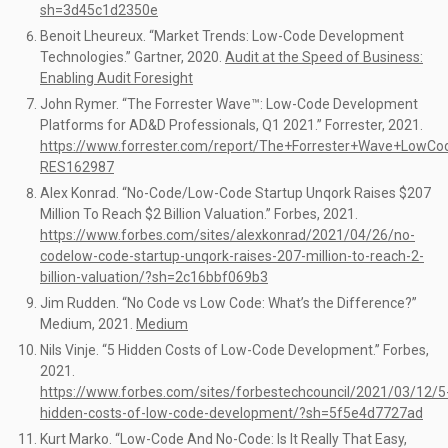
sh=3d45c1d2350e
Benoit Lheureux. “Market Trends: Low-Code Development
Technologies.” Gartner, 2020.
Audit at the Speed of Business:
Enabling Audit Foresight
John Rymer. “The Forrester Wave™: Low-Code Development
Platforms for AD&D Professionals, Q1 2021.” Forrester, 2021.
https://www.forrester.com/report/The+Forrester+Wave+LowC
RES162987
Alex Konrad. “No-Code/Low-Code Startup Unqork Raises $207
Million To Reach $2 Billion Valuation.” Forbes, 2021.
https://www.forbes.com/sites/alexkonrad/2021/04/26/no-
codelow-code-startup-unqork-raises-207-million-to-reach-2-
billion-valuation/?sh=2c16bbf069b3
Jim Rudden. “No Code vs Low Code: What’s the Difference?”
Medium, 2021.
Medium
Nils Vinje. “5 Hidden Costs of Low-Code Development.” Forbes,
2021.
https://www.forbes.com/sites/forbestechcouncil/2021/03/12/5
hidden-costs-of-low-code-development/?sh=5f5e4d7727ad
Kurt Marko. “Low-Code And No-Code: Is It Really That Easy,