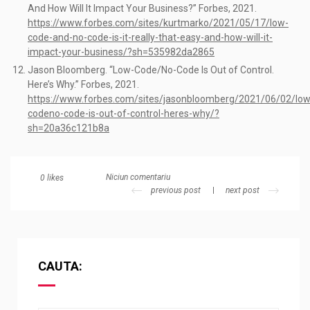
And How Will It Impact Your Business?” Forbes, 2021.
https://www.forbes.com/sites/kurtmarko/2021/05/17/low-
code-and-no-code-is-it-really-that-easy-and-how-will-it-
impact-your-business/?sh=535982da2865
Jason Bloomberg. “Low-Code/No-Code Is Out of Control.
Here’s Why.” Forbes, 2021.
https://www.forbes.com/sites/jasonbloomberg/2021/06/02/low
codeno-code-is-out-of-control-heres-why/?
sh=20a36c121b8a
Niciun comentariu
0
likes
previous post
next post
CAUTA: