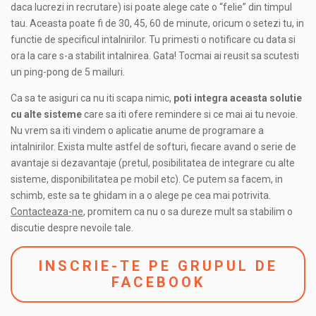
daca lucrezi in recrutare) isi poate alege cate o “felie” din timpul
tau. Aceasta poate fi de 30, 45, 60 de minute, oricum o setezi tu, in
functie de specificul intalnirilor. Tu primesti o notificare cu data si
ora la care s-a stabilit intalnirea. Gata! Tocmai ai reusit sa scutesti
un ping-pong de 5 mailuri.
Ca sa te asiguri ca nu iti scapa nimic,
poti integra aceasta solutie
cu alte sisteme
care sa iti ofere remindere si ce mai ai tu nevoie.
Nu vrem sa iti vindem o aplicatie anume de programare a
intalnirilor. Exista multe astfel de softuri, fiecare avand o serie de
avantaje si dezavantaje (pretul, posibilitatea de integrare cu alte
sisteme, disponibilitatea pe mobil etc). Ce putem sa facem, in
schimb, este sa te ghidam in a o alege pe cea mai potrivita.
Contacteaza-ne
, promitem ca nu o sa dureze mult sa stabilim o
discutie despre nevoile tale.
INSCRIE-TE PE GRUPUL DE
FACEBOOK