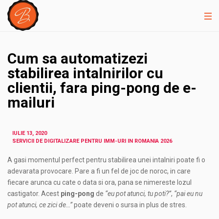
Cum sa automatizezi
stabilirea intalnirilor cu
clientii, fara ping-pong de e-
mailuri
IULIE 13, 2020
SERVICII DE DIGITALIZARE PENTRU IMM-URI IN ROMANIA 2026
A gasi momentul perfect pentru stabilirea unei intalniri poate fi o
adevarata provocare. Pare a fi un fel de joc de noroc, in care
fiecare arunca cu cate o data si ora, pana se nimereste lozul
castigator. Acest
ping-pong
de
“eu pot atunci, tu poti?”
,
“pai eu nu
pot atunci, ce zici de…”
poate deveni o sursa in plus de stres.