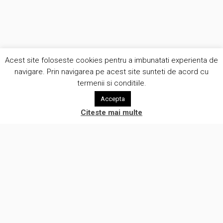
Acest site foloseste cookies pentru a imbunatati experienta de
navigare. Prin navigarea pe acest site sunteti de acord cu
termenii si conditiile.
Accepta
Citeste mai multe
Suntem o companie creativa care pune oamenii in centrul a ceea
ce facem. Lucram cu clientii intr-o atmosfera de onestitate si
eliminam prejudecatile legate de automatizare procese de lucru.