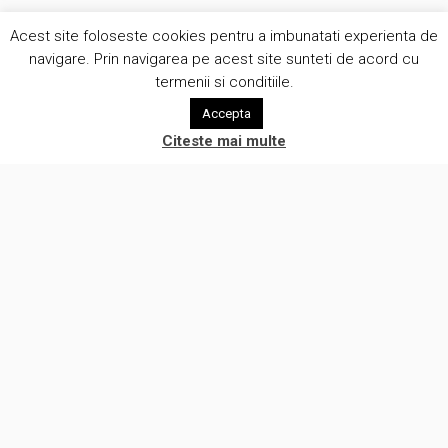
Acest site foloseste cookies pentru a imbunatati experienta de
navigare. Prin navigarea pe acest site sunteti de acord cu
termenii si conditiile.
Accepta
Citeste mai multe
Suntem o companie creativa care pune oamenii in centrul a ceea
ce facem. Lucram cu clientii intr-o atmosfera de onestitate si
eliminam prejudecatile legate de automatizare procese de lucru.
(c) Brunomag Concept SRL 2012-2026
Alte servicii