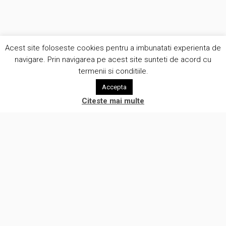
Acest site foloseste cookies pentru a imbunatati experienta de
navigare. Prin navigarea pe acest site sunteti de acord cu
termenii si conditiile.
Accepta
Citeste mai multe
Suntem o companie creativa care pune oamenii in centrul a ceea
ce facem. Lucram cu clientii intr-o atmosfera de onestitate si
eliminam prejudecatile legate de automatizare procese de lucru.
(c) Brunomag Concept SRL 2012-2026