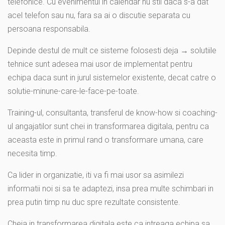
telefonice. Cu evenimentul in calendar nu stii daca s-a dat
acel telefon sau nu, fara sa ai o discutie separata cu
persoana responsabila.
Depinde destul de mult ce sisteme folosesti deja → solutiile
tehnice sunt adesea mai usor de implementat pentru
echipa daca sunt in jurul sistemelor existente, decat catre o
solutie-minune-care-le-face-pe-toate.
Training-ul, consultanta, transferul de know-how si coaching-
ul angajatilor sunt chei in transformarea digitala, pentru ca
aceasta este in primul rand o transformare umana, care
necesita timp.
Ca lider in organizatie, iti va fi mai usor sa asimilezi
informatii noi si sa te adaptezi, insa prea multe schimbari in
prea putin timp nu duc spre rezultate consistente.
Cheia in transformarea digitala este ca intreaga echipa sa