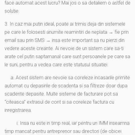
face automat acest lucru? Mai jos o sa detaliem o astfel de
solutie.
3. In caz mai putin ideal, poate ai trimis deja din sistemele
pe care le folosesti anumite reamintiri de neplata → fie prin
email sau prin SMS → insa este important sa nu pierzi din
vedere aceste creante. Ai nevoie de un sistem care sa-ti
arate cel putin saptamanal care sunt persoanele pe care sa
le suni, pentru a vedea care este statusul situatiei.
a. Acest sistem are nevoie sa coreleze incasarile primite
automat cu depasirile de scadenta si sa filtreze doar dupa
scadente depasite. Multe sisteme de facturare pot sa
“citeasca” extrasul de cont si sa coreleze factura cu
inregistrarea.
i. Insa nu este in timp real, iar pentru un IMM inseamna
timp mancat pentru antreprenor sau directori (de obicei