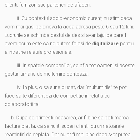
clienti, furnizori sau parteneri de afaceri.
ii. Cu contextul socio-economic curent, nu stim daca
vom mai gasi pe cineva la acea adresa peste 6 sau 12 luni.
Lucrurile se schimba destul de des si avantajul pe care-l
avem acum este ca ne putem folosi de
digitalizare
pentru
a intretine relatiile profesionale.
iii. In spatele companiilor, se afla tot oameni si aceste
gesturi umane de multumire conteaza.
iv. In plus, o sa sune ciudat, dar “multumirile” te pot
face sa te diferentiezi de competitie in relatia cu
colaboratorii tai.
b. Dupa ce primesti incasarea, ar fi bine sa poti marca
factura platita, ca sa nu iti superi clientii cu urmatoarele
reamintiri de neplata. Dar nu ar fi mai bine daca s-ar putea