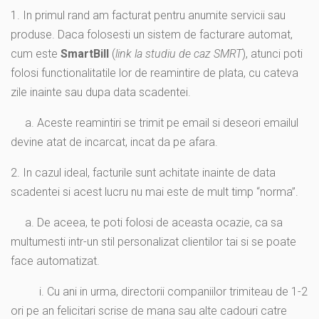
1. In primul rand am facturat pentru anumite servicii sau
produse. Daca folosesti un sistem de facturare automat,
cum este
SmartBill
(
link la studiu de caz SMRT
), atunci poti
folosi functionalitatile lor de reamintire de plata, cu cateva
zile inainte sau dupa data scadentei.
a. Aceste reamintiri se trimit pe email si deseori emailul
devine atat de incarcat, incat da pe afara.
2. In cazul ideal, facturile sunt achitate inainte de data
scadentei si acest lucru nu mai este de mult timp “norma”.
a. De aceea, te poti folosi de aceasta ocazie, ca sa
multumesti intr-un stil personalizat clientilor tai si se poate
face automatizat.
i. Cu ani in urma, directorii companiilor trimiteau de 1-2
ori pe an felicitari scrise de mana sau alte cadouri catre