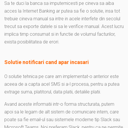
Sa te duci la banca sa imputernicesti pe cineva sa aiba
acces la Internet Banking ar putea sa fie o solutie, insa tot
trebuie cineva manual sa intre in acele interfete din secolul
trecut sa exporte datele si sa le verifice manual. Acest lucru
implica timp consumat si in functie de volumul facturilor,
exista posibilitatea de erori.
S
olutie notificari cand apar incasari
O solutie tehnica pe care am implementat-o anterior este
aceea de a capta acel SMS si a-l procesa, pentru a putea
extrage suma, platitorul, data platii, detaliile platii.
Avand aceste informatii intr-o forma structurata, putem
apoi sa le legam de alt sistem de comunicare intern, care
poate sa fie email-ul sau sistemele moderne tip Slack sau
Microsoft Teams. Noi preferam Slack, pentru ca ne permite