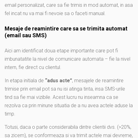
email personalizat, care sa fie trimis in mod automat, in asa
fel incat nu va mai fi nevoie sa o faceti manual.
Mesaje de reamintire care sa se trimita automat
(email sau SMS)
Aici am identificat doua etape importante care pot fi
imbunatatite la nivel de comunicare automata – fie la nivel
intern, fie direct cu clientul.
In etapa initiala de
“adus acte”
, mesajele de reamintire
trimise prin email pot sa nu isi atinga tinta, insa SMS-urile
tind sa fie mai vizibile. Acest lucru nu inseamna ca se
rezolva ca prin minune situatia de a nu avea actele aduse la
timp.
Totusi, daca o parte considerabila dintre clientii dvs. (>20%,
sa zicem), se conformeaza si va trimit actele mai devreme,