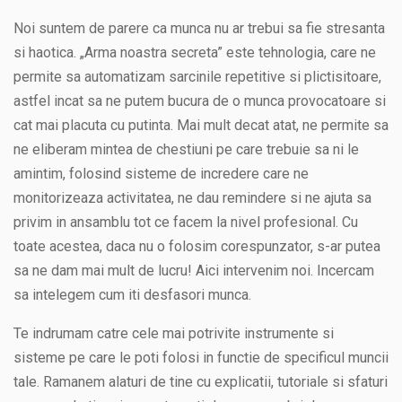
Noi suntem de parere ca munca nu ar trebui sa fie stresanta
si haotica. „Arma noastra secreta” este tehnologia, care ne
permite sa automatizam sarcinile repetitive si plictisitoare,
astfel incat sa ne putem bucura de o munca provocatoare si
cat mai placuta cu putinta. Mai mult decat atat, ne permite sa
ne eliberam mintea de chestiuni pe care trebuie sa ni le
amintim, folosind sisteme de incredere care ne
monitorizeaza activitatea, ne dau remindere si ne ajuta sa
privim in ansamblu tot ce facem la nivel profesional. Cu
toate acestea, daca nu o folosim corespunzator, s-ar putea
sa ne dam mai mult de lucru! Aici intervenim noi. Incercam
sa intelegem cum iti desfasori munca.
Te indrumam catre cele mai potrivite instrumente si
sisteme pe care le poti folosi in functie de specificul muncii
tale. Ramanem alaturi de tine cu explicatii, tutoriale si sfaturi