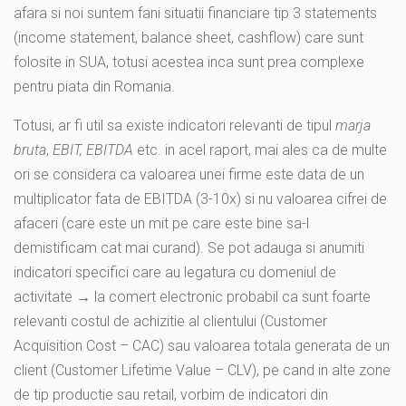
afara si noi suntem fani situatii financiare tip 3 statements
(income statement, balance sheet, cashflow) care sunt
folosite in SUA, totusi acestea inca sunt prea complexe
pentru piata din Romania.
Totusi, ar fi util sa existe indicatori relevanti de tipul
marja
bruta
,
EBIT, EBITDA
etc. in acel raport, mai ales ca de multe
ori se considera ca valoarea unei firme este data de un
multiplicator fata de EBITDA (3-10x) si nu valoarea cifrei de
afaceri (care este un mit pe care este bine sa-l
demistificam cat mai curand). Se pot adauga si anumiti
indicatori specifici care au legatura cu domeniul de
activitate → la comert electronic probabil ca sunt foarte
relevanti costul de achizitie al clientului (Customer
Acquisition Cost – CAC) sau valoarea totala generata de un
client (Customer Lifetime Value – CLV), pe cand in alte zone
de tip productie sau retail, vorbim de indicatori din