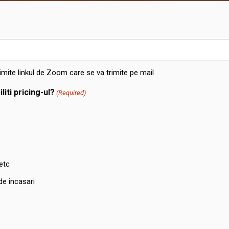
trimite linkul de Zoom care se va trimite pe mail
liti pricing-ul?
(Required)
etc
de incasari