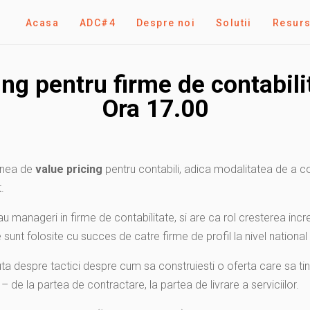
Acasa
ADC#4
Despre noi
Solutii
Resur
ng pentru firme de contabil
Ora 17.00
unea de
value pricing
pentru contabili, adica modalitatea de a c
.
 manageri in firme de contabilitate, si are ca rol cresterea increde
sunt folosite cu succes de catre firme de profil la nivel national 
 despre tactici despre cum sa construiesti o oferta care sa tina 
 de la partea de contractare, la partea de livrare a serviciilor.