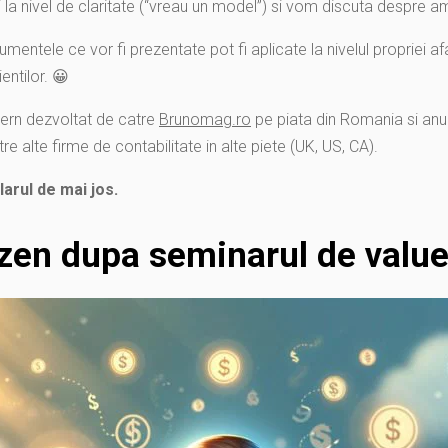
si la nivel de claritate (“vreau un model”) si vom discuta despre a
mentele ce vor fi prezentate pot fi aplicate la nivelul propriei af
entilor. 😀
tern dezvoltat de catre
Brunomag.ro
pe piata din Romania si anumi
e alte firme de contabilitate in alte piete (UK, US, CA).
arul de mai jos.
 zen dupa seminarul de value 