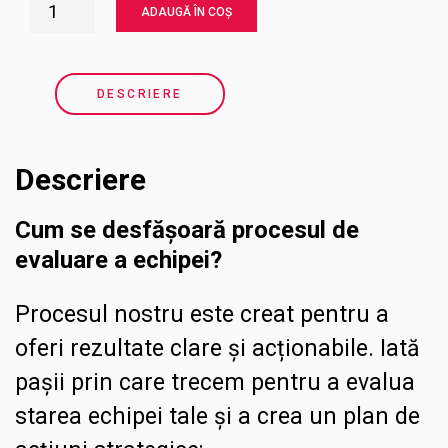
Radiografia
ADAUGĂ ÎN COȘ
Echipei
și
DESCRIERE
Analiza
Sănătății
Descriere
Organizaționale
cantitate
Cum se desfășoară procesul de
evaluare a echipei?
Procesul nostru este creat pentru a
oferi rezultate clare și acționabile. Iată
pașii prin care trecem pentru a evalua
starea echipei tale și a crea un plan de