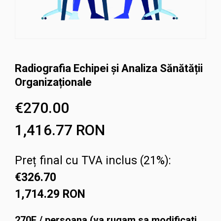
Radiografia Echipei și Analiza Sănătății
Organizaționale
€
270.00
1,416.77
RON
Preț final cu TVA inclus (21%):
€
326.70
1,714.29
RON
270E / persoana (va rugam sa modificati