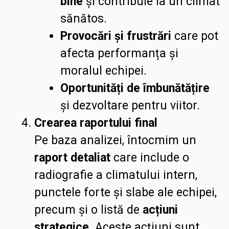
bine
și contribuie la un climat
sănătos.
Provocări și frustrări
care pot
afecta performanța și
moralul echipei.
Oportunități de îmbunătățire
și dezvoltare pentru viitor.
Crearea raportului final
Pe baza analizei, întocmim un
raport detaliat
care include o
radiografie a climatului intern,
punctele forte și slabe ale echipei,
precum și o listă de
acțiuni
strategice
. Aceste acțiuni sunt