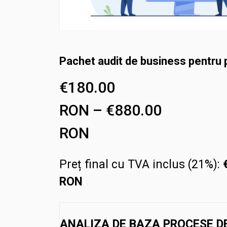
Pachet audit de business pentru
€
180.00
RON
–
€
880.00
Interval
RON
de
Preț final cu TVA inclus (21%):
prețuri:
RON
€180.00
RON
ANALIZA DE BAZA PROCESE DE