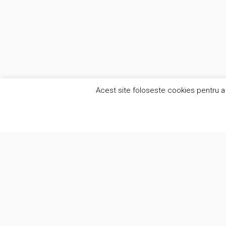
Acest site foloseste cookies pentru a 
Alte se
Suntem o companie creativa care pune
Anal
oamenii in centrul a ceea ce facem.
Anal