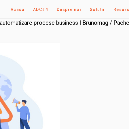
Acasa
ADC#4
Despre noi
Solutii
Resur
i automatizare procese business | Brunomag
/ Pachet