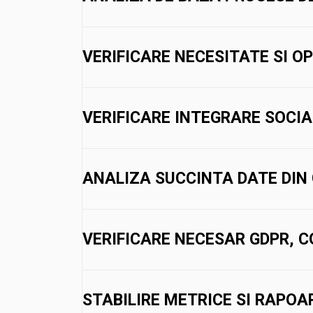
până
la
VERIFICARE NECESITATE SI OP
€880.00
VERIFICARE INTEGRARE SOCIA
RON
ANALIZA SUCCINTA DATE DIN 
VERIFICARE NECESAR GDPR, CO
STABILIRE METRICE SI RAPOAR