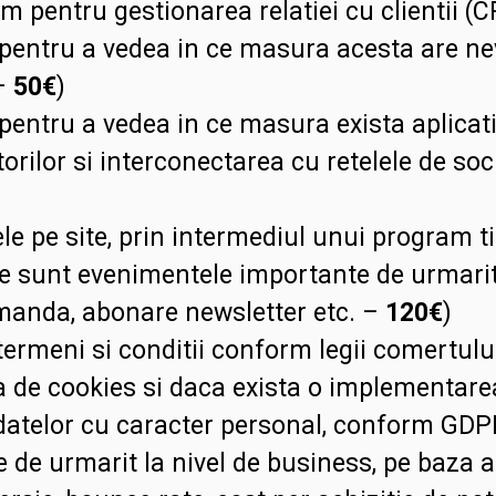
 pentru gestionarea relatiei cu clientii (
 pentru a vedea in ce masura acesta are nev
 –
50€
)
 pentru a vedea in ce masura exista aplicati
atorilor si interconectarea cu retelele de s
tele pe site, prin intermediul unui program 
e sunt evenimentele importante de urmarit l
manda, abonare newsletter etc. –
120€
)
 termeni si conditii conform legii comertulu
ea de cookies si daca exista o implementare
 datelor cu caracter personal, conform GDP
 de urmarit la nivel de business, pe baza a