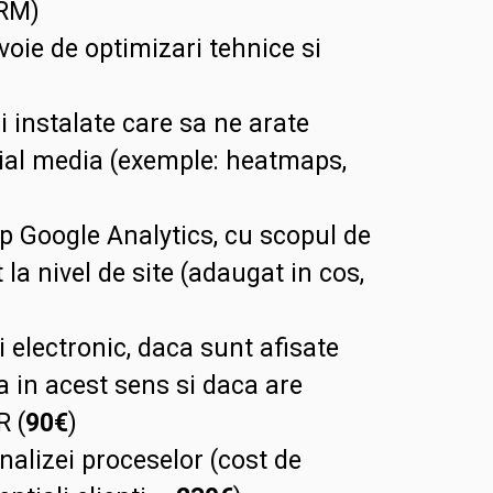
CRM)
oie de optimizari tehnice si
i instalate care sa ne arate
ocial media (exemple: heatmaps,
tip Google Analytics, cu scopul de
a nivel de site (adaugat in cos,
i electronic, daca sunt afisate
a in acest sens si daca are
R (
90€
)
nalizei proceselor (cost de