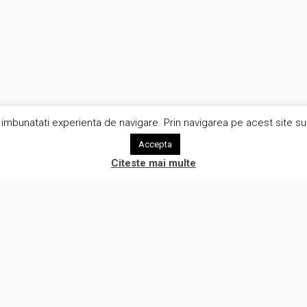
imbunatati experienta de navigare. Prin navigarea pe acest site sunt
Accepta
Citeste mai multe
rvicii
Utile
iza procese de afaceri
Rezerva o intalnire
iza tehnica in e-commerce
Aboneaza-te la newsletter!