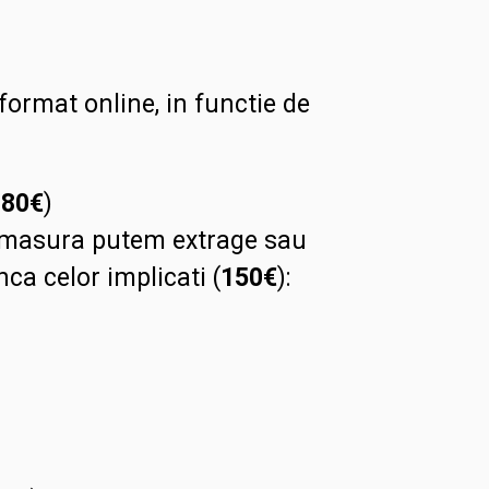
commerce
cantitate
 format online, in functie de
180€
)
 masura putem extrage sau
ca celor implicati (
150€
):