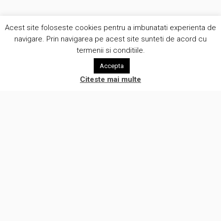
Acest site foloseste cookies pentru a imbunatati experienta de
navigare. Prin navigarea pe acest site sunteti de acord cu
termenii si conditiile.
Accepta
Citeste mai multe
Suntem o companie creativa care pune oamenii in centrul a ceea
ce facem. Lucram cu clientii intr-o atmosfera de onestitate si
eliminam prejudecatile legate de automatizare procese de lucru.
(c) Brunomag Concept SRL 2012-2026