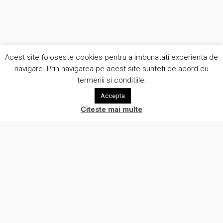
Acest site foloseste cookies pentru a imbunatati experienta de
navigare. Prin navigarea pe acest site sunteti de acord cu
termenii si conditiile.
Accepta
Citeste mai multe
Suntem o companie creativa care pune oamenii in centrul a ceea
ce facem. Lucram cu clientii intr-o atmosfera de onestitate si
eliminam prejudecatile legate de automatizare procese de lucru.