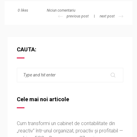
Niciun comentariu
0
likes
previous post
next post
CAUTA:
Cele mai noi articole
Cum transformi un cabinet de contabilitate din
„reactiv” într-unul organizat, proactiv și profitabil —