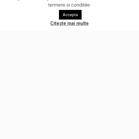
termenii si conditiile.
Accepta
Citeste mai multe
Suntem o companie creativa care pune oamenii in centrul a ceea
ce facem. Lucram cu clientii intr-o atmosfera de onestitate si
eliminam prejudecatile legate de automatizare procese de lucru.
(c) Brunomag Concept SRL 2012-2026
Alte servicii
Analiza procese de afaceri