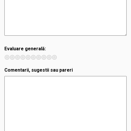
Evaluare generală:
1
2
3
4
5
6
7
8
9
10
Comentarii, sugestii sau pareri